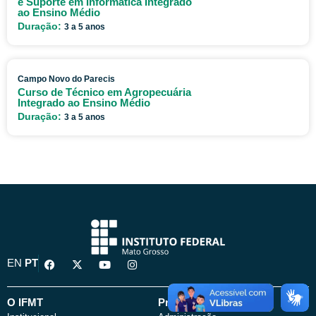
e Suporte em Informática Integrado
ao Ensino Médio
Duração:
3 a 5 anos
Campo Novo do Parecis
Curso de Técnico em Agropecuária
Integrado ao Ensino Médio
Duração:
3 a 5 anos
F
X
Y
I
EN
PT
a
-
o
n
c
t
u
s
e
w
t
t
b
i
u
a
O IFMT
Pró-Reitorias
o
t
b
g