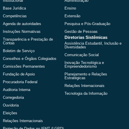
Institucional
Administração
o
t
e
r
k
e
a
Base Jurídica
Ensino
r
m
Competências
Extensão
Agenda de autoridades
Pesquisa e Pós-Graduação
Instruções Normativas
Gestão de Pessoas
Diretorias Sistêmicas
Transparência e Prestação de
Contas
Assistência Estudantil, Inclusão e
Diversidades
Boletim de Serviço
Comunicação Social
Conselhos e Órgãos Colegiados
Inovação Tecnológica e
Comissões Permanentes
Empreendedorismo
Fundação de Apoio
Planejamento e Relações
Estratégicas
Procuradoria Federal
Relações Internacionais
Auditoria Interna
Tecnologia da Informação
Corregedoria
Ouvidoria
Eleições
Relações Internacionais
Proteção de Dados no IFMT (LGPD)