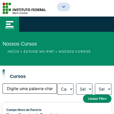
o
Ir
conteúdo
para
o
conteúdo
MENU
Nossos Cursos
INÍCIO
»
ESTUDE NO IFMT
»
NOSSOS CURSOS
Cursos
Limpar Filtro
Campo Novo do Parecis