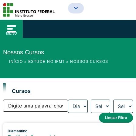
o
Ir
conteúdo
para
o
conteúdo
MENU
Nossos Cursos
INÍCIO
»
ESTUDE NO IFMT
»
NOSSOS CURSOS
Cursos
Limpar Filtro
Diamantino