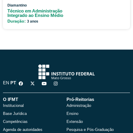
Diamantino
Técnico em Administração
Integrado ao Ensino Médio
Duração:
3 anos
F
X
Y
I
EN
PT
a
-
o
n
c
t
u
s
e
w
t
t
b
i
u
a
O IFMT
Pró-Reitorias
o
t
b
g
Institucional
Administração
o
t
e
r
k
e
a
Base Jurídica
Ensino
r
m
Competências
Extensão
Agenda de autoridades
Pesquisa e Pós-Graduação