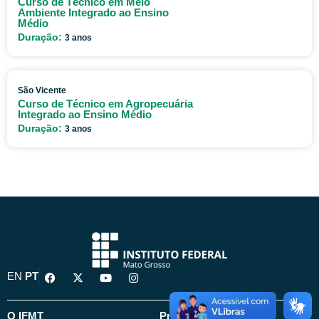
Curso de Técnico em Meio
Ambiente Integrado ao Ensino
Médio
Duração:
3 anos
São Vicente
Curso de Técnico em Agropecuária
Integrado ao Ensino Médio
Duração:
3 anos
F
X
Y
I
EN
PT
a
-
o
n
c
t
u
s
e
w
t
t
b
i
u
a
O IFMT
Pró-Reitorias