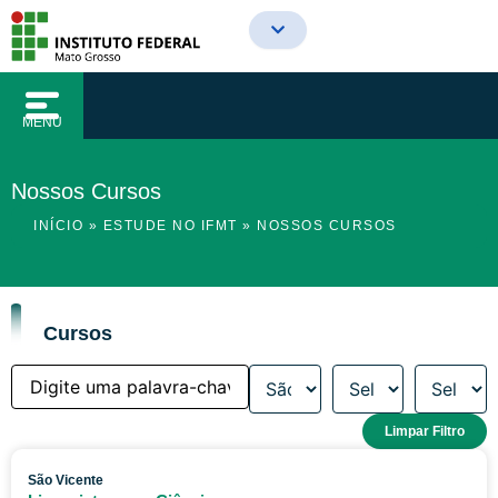
o
Ir
conteúdo
para
o
conteúdo
MENU
Nossos Cursos
INÍCIO
»
ESTUDE NO IFMT
»
NOSSOS CURSOS
Cursos
Limpar Filtro
São Vicente