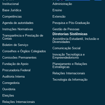
o
t
b
g
Institucional
Administração
o
t
e
r
k
e
a
Base Jurídica
Ensino
r
m
Competências
Extensão
Agenda de autoridades
Pesquisa e Pós-Graduação
Instruções Normativas
Gestão de Pessoas
Diretorias Sistêmicas
Transparência e Prestação de
Contas
Assistência Estudantil, Inclusão e
Diversidades
Boletim de Serviço
Comunicação Social
Conselhos e Órgãos Colegiados
Inovação Tecnológica e
Comissões Permanentes
Empreendedorismo
Fundação de Apoio
Planejamento e Relações
Estratégicas
Procuradoria Federal
Relações Internacionais
Auditoria Interna
Tecnologia da Informação
Corregedoria
Ouvidoria
Eleições
Relações Internacionais