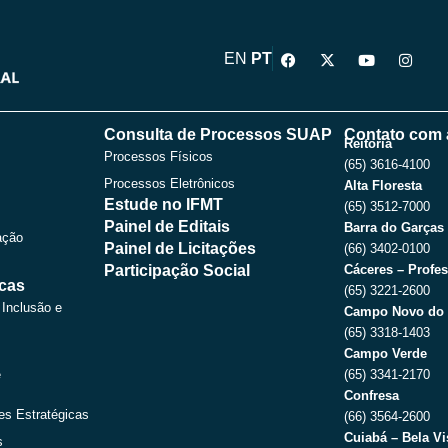
F
X
Y
I
EN
PT
a
-
o
n
c
t
u
s
e
w
t
t
b
i
u
a
o
t
b
g
Consulta de Processos SUAP
Contato com 
o
t
e
r
Reitoria
Processos Físicos
k
e
a
(65) 3616-4100
r
m
Processos Eletrônicos
Alta Floresta
Estude no IFMT
(65) 3512-7000
Painel de Editais
Barra do Garças
ação
Painel de Licitações
(66) 3402-0100
Participação Social
Cáceres – Profes
icas
(65) 3221-2600
 Inclusão e
Campo Novo do 
(65) 3318-1403
Campo Verde
e
(65) 3341-2170
Confresa
es Estratégicas
(66) 3564-2600
Cuiabá – Bela Vi
s