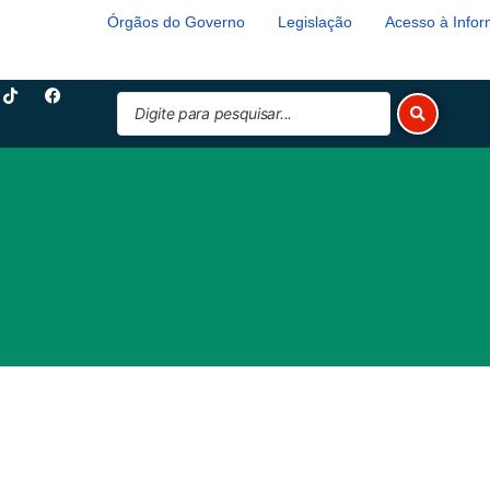
Órgãos do Governo
Legislação
Acesso à Info
T
F
Pesquisar
i
a
k
c
...
t
e
o
b
k
o
o
k