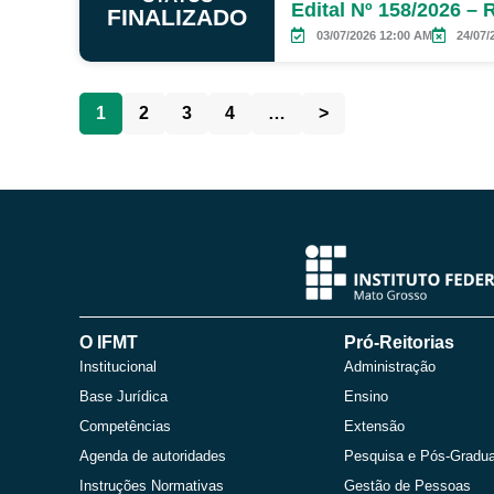
Edital Nº 158/2026 –
FINALIZADO
03/07/2026 12:00 AM
24/07/
1
2
3
4
…
>
O IFMT
Pró-Reitorias
Institucional
Administração
Base Jurídica
Ensino
Competências
Extensão
Agenda de autoridades
Pesquisa e Pós-Gradu
Instruções Normativas
Gestão de Pessoas