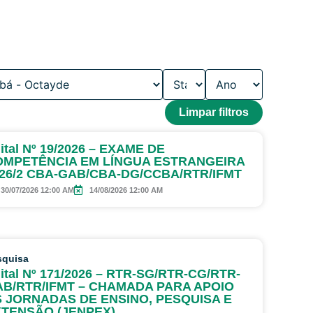
Limpar filtros
ital Nº 19/2026 – EXAME DE
OMPETÊNCIA EM LÍNGUA ESTRANGEIRA
26/2 CBA-GAB/CBA-DG/CCBA/RTR/IFMT
30/07/2026 12:00 AM
14/08/2026 12:00 AM
squisa
ital Nº 171/2026 – RTR-SG/RTR-CG/RTR-
B/RTR/IFMT – CHAMADA PARA APOIO
 JORNADAS DE ENSINO, PESQUISA E
TENSÃO (JENPEX)