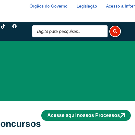
Órgãos do Governo
Legislação
Acesso à Info
T
F
Pesquisar
i
a
k
c
...
t
e
o
b
k
o
o
k
Acesse aqui nossos Processos
Concursos