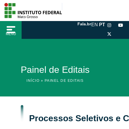
Ir
conteúdo
para
o
I
X
Y
Fala.br
EN
PT
conteúdo
n
-
o
s
t
u
MENU
t
w
t
a
i
u
g
t
b
r
t
e
a
e
m
r
Painel de Editais
INÍCIO
»
PAINEL DE EDITAIS
Processos Seletivos e 