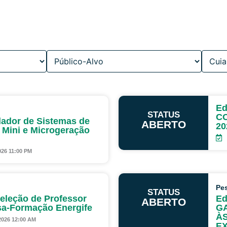
Ed
STATUS
C
alador de Sistemas de
ABERTO
20
Mini e Microgeração
026 11:00 PM
Pe
STATUS
Seleção de Professor
Ed
ABERTO
sa-Formação Energife
GA
ÀS
2026 12:00 AM
EX