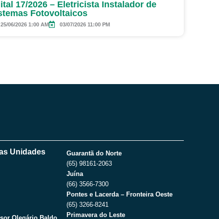
ital 17/2026 – Eletricista Instalador de
stemas Fotovoltaicos
25/06/2026 1:00 AM
03/07/2026 11:00 PM
as Unidades
Guarantã do Norte
(65) 98161-2063
Juína
(66) 3566-7300
Pontes e Lacerda – Fronteira Oeste
(65) 3266-8241
Primavera do Leste
sor Olegário Baldo