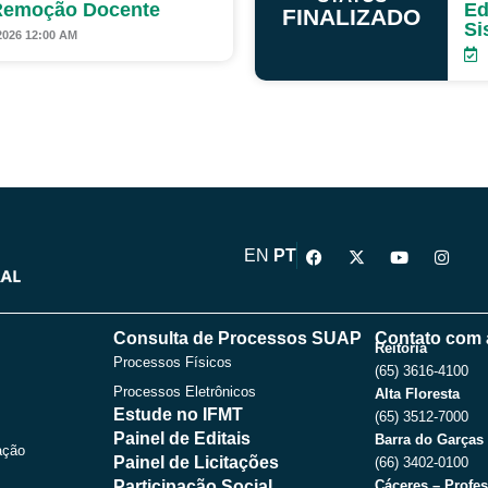
 Remoção Docente
Ed
FINALIZADO
Si
2026 12:00 AM
F
X
Y
I
EN
PT
a
-
o
n
c
t
u
s
e
w
t
t
b
i
u
a
o
t
b
g
Consulta de Processos SUAP
Contato com 
o
t
e
r
Reitoria
Processos Físicos
k
e
a
(65) 3616-4100
r
m
Processos Eletrônicos
Alta Floresta
Estude no IFMT
(65) 3512-7000
Painel de Editais
Barra do Garças
ação
Painel de Licitações
(66) 3402-0100
Participação Social
Cáceres – Profes