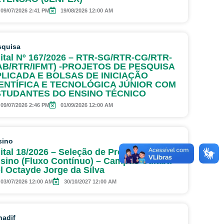
09/07/2026 2:41 PM
19/08/2026 12:00 AM
squisa
ital Nº 167/2026 – RTR-SG/RTR-CG/RTR-
B/RTR/IFMT) -PROJETOS DE PESQUISA
LICADA E BOLSAS DE INICIAÇÃO
ENTÍFICA E TECNOLÓGICA JÚNIOR COM
STUDANTES DO ENSINO TÉCNICO
09/07/2026 2:46 PM
01/09/2026 12:00 AM
sino
ital 18/2026 – Seleção de Projetos de
sino (Fluxo Contínuo) – Campus Cuiabá
l Octayde Jorge da Silva
03/07/2026 12:00 AM
30/10/2027 12:00 AM
nadif