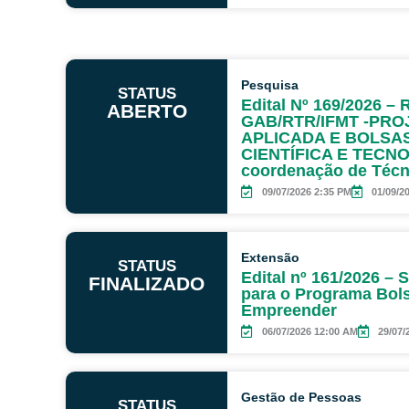
Pesquisa
STATUS
Edital Nº 169/2026 
ABERTO
GAB/RTR/IFMT -PRO
APLICADA E BOLSAS
CIENTÍFICA E TECNO
coordenação de Técn
09/07/2026 2:35 PM
01/09/2
Extensão
STATUS
Edital nº 161/2026 – 
FINALIZADO
para o Programa Bol
Empreender
06/07/2026 12:00 AM
29/07/
Gestão de Pessoas
STATUS