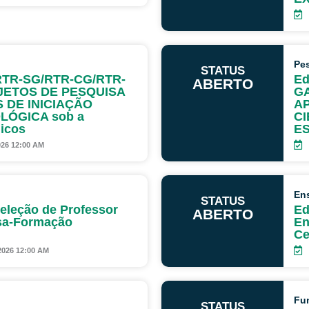
Pe
STATUS
– RTR-SG/RTR-CG/RTR-
Ed
ABERTO
JETOS DE PESQUISA
GA
 DE INICIAÇÃO
AP
LÓGICA sob a
CI
icos
E
026 12:00 AM
En
STATUS
Seleção de Professor
Ed
ABERTO
sa-Formação
En
Ce
2026 12:00 AM
Fu
STATUS