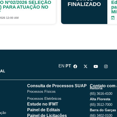
DO Nº02/2026 SELEÇÃO
Ed
FINALIZADO
S) PARA ATUAÇÃO NO
pa
P
Mi
2026 12:00 AM
F
X
Y
I
EN
PT
a
-
o
n
c
t
u
s
e
w
t
t
b
i
u
a
o
t
b
g
Consulta de Processos SUAP
Contato com 
o
t
e
r
Reitoria
Processos Físicos
k
e
a
(65) 3616-4100
r
m
Processos Eletrônicos
Alta Floresta
Estude no IFMT
(65) 3512-7000
Painel de Editais
Barra do Garças
ação
Painel de Licitações
(66) 3402-0100