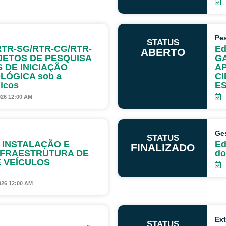
Pe
STATUS
– RTR-SG/RTR-CG/RTR-
Ed
ABERTO
JETOS DE PESQUISA
GA
 DE INICIAÇÃO
AP
LÓGICA sob a
CI
icos
E
026 12:00 AM
Ge
STATUS
IC INSTALAÇÃO E
Ed
FINALIZADO
NFRAESTRUTURA DE
do
 VEÍCULOS
026 12:00 AM
Ex
STATUS