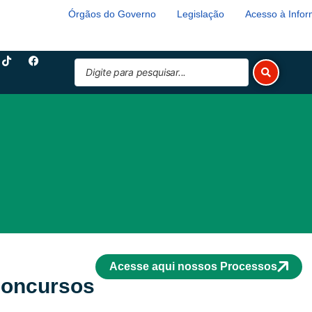
Órgãos do Governo
Legislação
Acesso à Info
T
F
Pesquisar
i
a
k
c
...
t
e
o
b
k
o
o
k
Acesse aqui nossos Processos
Concursos