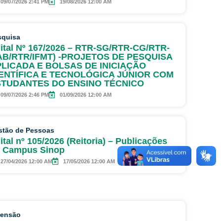
09/07/2026 2:41 PM
19/08/2026 12:00 AM
squisa
ital Nº 167/2026 – RTR-SG/RTR-CG/RTR-
B/RTR/IFMT) -PROJETOS DE PESQUISA
LICADA E BOLSAS DE INICIAÇÃO
ENTÍFICA E TECNOLÓGICA JÚNIOR COM
STUDANTES DO ENSINO TÉCNICO
09/07/2026 2:46 PM
01/09/2026 12:00 AM
stão de Pessoas
ital nº 105/2026 (Reitoria) – Publicações
 Campus Sinop
27/04/2026 12:00 AM
17/05/2026 12:00 AM
tensão