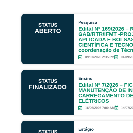
Pesquisa
STATUS
Edital Nº 169/2026 
ABERTO
GAB/RTR/IFMT -PRO
APLICADA E BOLSAS
CIENTÍFICA E TECNO
coordenação de Técn
09/07/2026 2:35 PM
01/09/2
Ensino
STATUS
Edital Nº 7/2026 – F
FINALIZADO
MANUTENÇÃO DE I
CARREGAMENTO DE
ELÉTRICOS
16/06/2026 7:00 AM
14/07/2
Estágio
STATUS