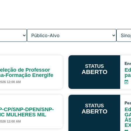
En
STATUS
Seleção de Professor
Ed
ABERTO
sa-Formação Energife
pa
2026 12:00 AM
Pe
STATUS
SNP-CP/SNP-DPEN/SNP-
Ed
ABERTO
IC MULHERES MIL
GA
ÀS
2026 12:00 AM
EX