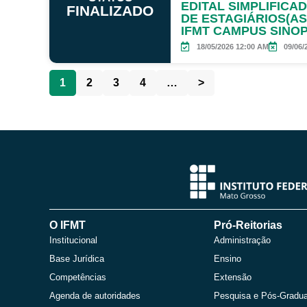
EDITAL SIMPLIFICA
FINALIZADO
DE ESTAGIÁRIOS(A
IFMT CAMPUS SINO
18/05/2026 12:00 AM
09/06/
1
2
3
4
…
>
O IFMT
Pró-Reitorias
Institucional
Administração
Base Jurídica
Ensino
Competências
Extensão
Agenda de autoridades
Pesquisa e Pós-Gradu