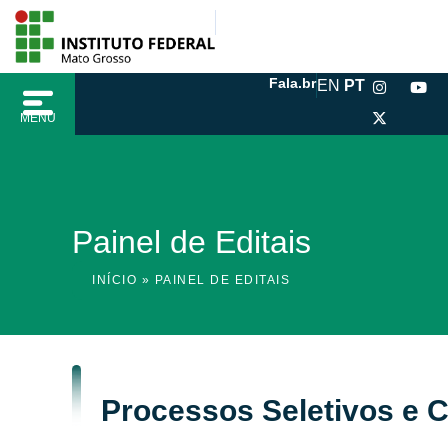
Ir
conteúdo
para
o
I
X
Y
Fala.br
EN
PT
conteúdo
n
-
o
s
t
u
MENU
t
w
t
a
i
u
g
t
b
r
t
e
a
e
m
r
Painel de Editais
INÍCIO
»
PAINEL DE EDITAIS
Processos Seletivos e 