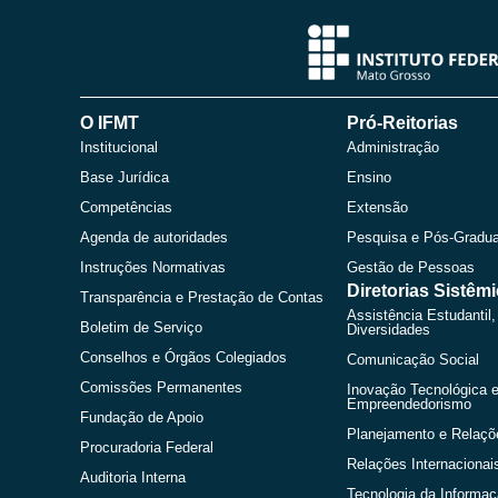
O IFMT
Pró-Reitorias
Institucional
Administração
Base Jurídica
Ensino
Competências
Extensão
Agenda de autoridades
Pesquisa e Pós-Gradu
Instruções Normativas
Gestão de Pessoas
Diretorias Sistêm
Transparência e Prestação de Contas
Assistência Estudantil,
Boletim de Serviço
Diversidades
Conselhos e Órgãos Colegiados
Comunicação Social
Comissões Permanentes
Inovação Tecnológica 
Empreendedorismo
Fundação de Apoio
Planejamento e Relaçõ
Procuradoria Federal
Relações Internacionai
Auditoria Interna
Tecnologia da Informa