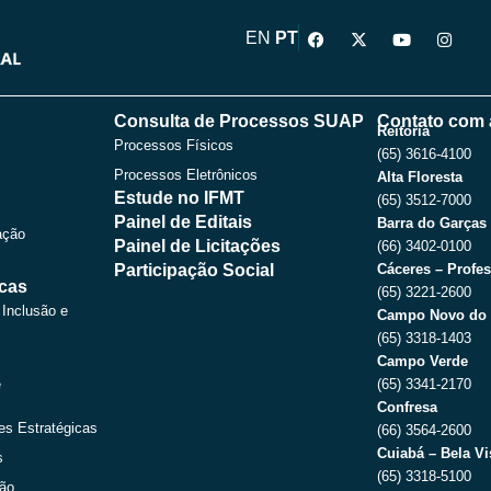
F
X
Y
I
EN
PT
a
-
o
n
c
t
u
s
e
w
t
t
b
i
u
a
o
t
b
g
Consulta de Processos SUAP
Contato com 
o
t
e
r
Reitoria
Processos Físicos
k
e
a
(65) 3616-4100
r
m
Processos Eletrônicos
Alta Floresta
Estude no IFMT
(65) 3512-7000
Painel de Editais
Barra do Garças
ação
Painel de Licitações
(66) 3402-0100
Participação Social
Cáceres – Profes
icas
(65) 3221-2600
 Inclusão e
Campo Novo do 
(65) 3318-1403
Campo Verde
e
(65) 3341-2170
Confresa
es Estratégicas
(66) 3564-2600
Cuiabá – Bela Vi
s
(65) 3318-5100
ção