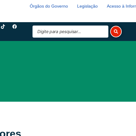
Órgãos do Governo
Legislação
Acesso à Info
T
F
Pesquisar
i
a
k
c
...
t
e
o
b
k
o
o
k
ores