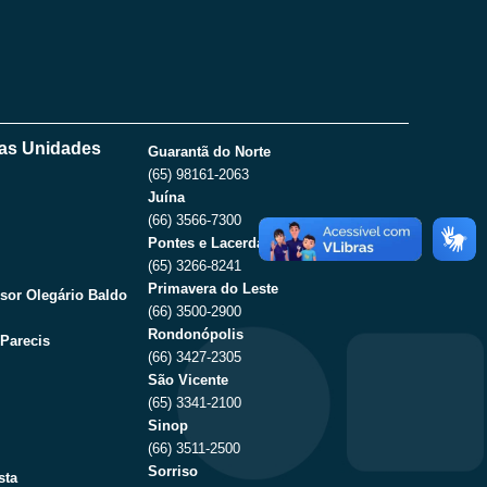
as Unidades
Guarantã do Norte
(65) 98161-2063
Juína
(66) 3566-7300
Pontes e Lacerda – Fronteira Oeste
(65) 3266-8241
Primavera do Leste
sor Olegário Baldo
(66) 3500-2900
Rondonópolis
Parecis
(66) 3427-2305
São Vicente
(65) 3341-2100
Sinop
(66) 3511-2500
Sorriso
sta