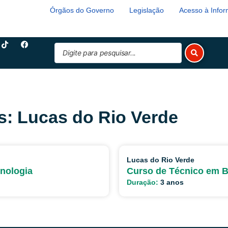
Órgãos do Governo
Legislação
Acesso à Info
T
F
Pesquisar
i
a
k
c
...
t
e
o
b
k
o
o
k
s: Lucas do Rio Verde
Lucas do Rio Verde
nologia
Curso de Técnico em B
Duração:
3 anos