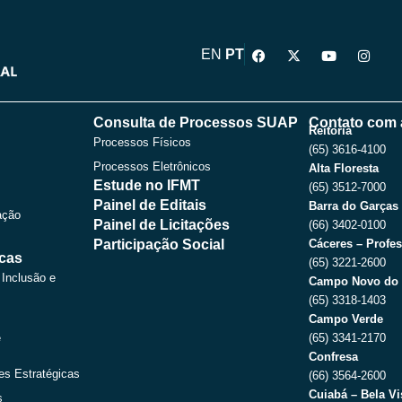
F
X
Y
I
EN
PT
a
-
o
n
c
t
u
s
e
w
t
t
b
i
u
a
o
t
b
g
Consulta de Processos SUAP
Contato com 
o
t
e
r
Reitoria
Processos Físicos
k
e
a
(65) 3616-4100
r
m
Processos Eletrônicos
Alta Floresta
Estude no IFMT
(65) 3512-7000
Painel de Editais
Barra do Garças
ação
Painel de Licitações
(66) 3402-0100
Participação Social
Cáceres – Profes
icas
(65) 3221-2600
 Inclusão e
Campo Novo do 
(65) 3318-1403
Campo Verde
e
(65) 3341-2170
Confresa
es Estratégicas
(66) 3564-2600
Cuiabá – Bela Vi
s