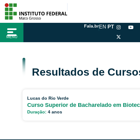
Ir
conteúdo
para
o
I
X
Y
Fala.br
EN
PT
conteúdo
n
-
o
s
t
u
MENU
t
w
t
a
i
u
g
t
b
r
t
e
a
e
m
r
Resultados de Curso
Lucas do Rio Verde
Curso Superior de Bacharelado em Biotec
Duração:
4 anos