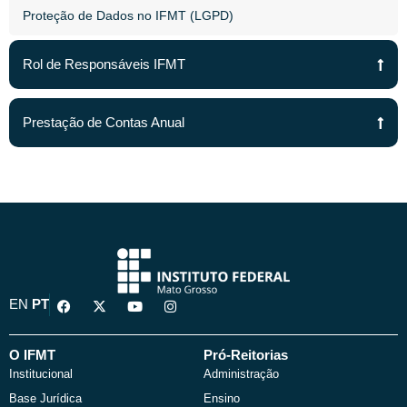
Proteção de Dados no IFMT (LGPD)
Rol de Responsáveis IFMT
Prestação de Contas Anual
F
X
Y
I
EN
PT
a
-
o
n
c
t
u
s
e
w
t
t
b
i
u
a
O IFMT
Pró-Reitorias
o
t
b
g
Institucional
Administração
o
t
e
r
k
e
a
Base Jurídica
Ensino