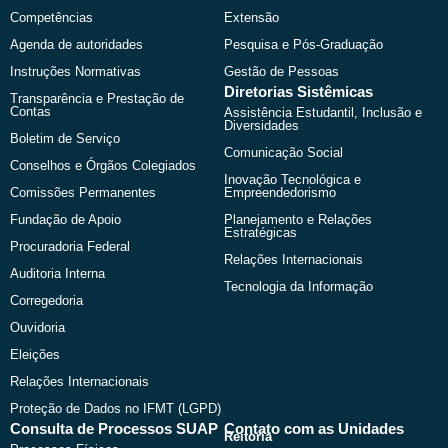
r
m
Competências
Extensão
Agenda de autoridades
Pesquisa e Pós-Graduação
Instruções Normativas
Gestão de Pessoas
Diretorias Sistêmicas
Transparência e Prestação de
Contas
Assistência Estudantil, Inclusão e
Diversidades
Boletim de Serviço
Comunicação Social
Conselhos e Órgãos Colegiados
Inovação Tecnológica e
Comissões Permanentes
Empreendedorismo
Fundação de Apoio
Planejamento e Relações
Estratégicas
Procuradoria Federal
Relações Internacionais
Auditoria Interna
Tecnologia da Informação
Corregedoria
Ouvidoria
Eleições
Relações Internacionais
Proteção de Dados no IFMT (LGPD)
Consulta de Processos SUAP
Contato com as Unidades
Reitoria