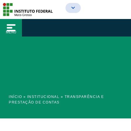
o
Ir
conteúdo
para
o
conteúdo
MENU
INÍCIO
»
INSTITUCIONAL
»
TRANSPARÊNCIA E
PRESTAÇÃO DE CONTAS