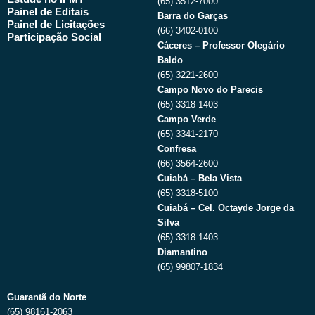
(65) 3512-7000
Painel de Editais
Barra do Garças
Painel de Licitações
(66) 3402-0100
Participação Social
Cáceres – Professor Olegário
Baldo
(65) 3221-2600
Campo Novo do Parecis
(65) 3318-1403
Campo Verde
(65) 3341-2170
Confresa
(66) 3564-2600
Cuiabá – Bela Vista
(65) 3318-5100
Cuiabá – Cel. Octayde Jorge da
Silva
(65) 3318-1403
Diamantino
(65) 99807-1834
Guarantã do Norte
(65) 98161-2063