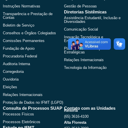
Instruções Normativas
Gestão de Pessoas
Diretorias Sistêmicas
Transparência e Prestação de
Contas
Assistência Estudantil, Inclusão e
Diversidades
Boletim de Serviço
Comunicação Social
Conselhos e Órgãos Colegiados
Inovação Tecnológica e
Comissões Permanentes
Empreendedorismo
Fundação de Apoio
Planejamento e Relações
Estratégicas
Procuradoria Federal
Relações Internacionais
Auditoria Interna
Tecnologia da Informação
Corregedoria
Ouvidoria
Eleições
Relações Internacionais
Proteção de Dados no IFMT (LGPD)
Consulta de Processos SUAP
Contato com as Unidades
Reitoria
Processos Físicos
(65) 3616-4100
Processos Eletrônicos
Alta Floresta
Estude no IFMT