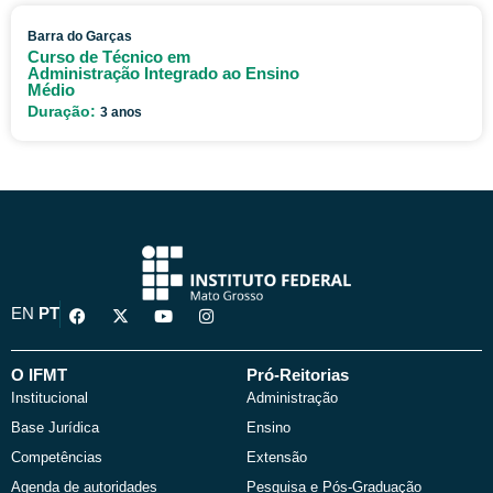
Barra do Garças
Curso de Técnico em
Administração Integrado ao Ensino
Médio
Duração:
3 anos
F
X
Y
I
EN
PT
a
-
o
n
c
t
u
s
e
w
t
t
b
i
u
a
O IFMT
Pró-Reitorias
o
t
b
g
Institucional
Administração
o
t
e
r
k
e
a
Base Jurídica
Ensino
r
m
Competências
Extensão
Agenda de autoridades
Pesquisa e Pós-Graduação