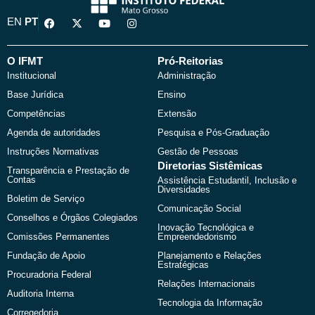
F
X
Y
I
EN
PT
a
-
o
n
c
t
u
s
e
w
t
t
b
i
u
a
O IFMT
Pró-Reitorias
o
t
b
g
Institucional
Administração
o
t
e
r
k
e
a
Base Jurídica
Ensino
r
m
Competências
Extensão
Agenda de autoridades
Pesquisa e Pós-Graduação
Instruções Normativas
Gestão de Pessoas
Diretorias Sistêmicas
Transparência e Prestação de
Contas
Assistência Estudantil, Inclusão e
Diversidades
Boletim de Serviço
Comunicação Social
Conselhos e Órgãos Colegiados
Inovação Tecnológica e
Comissões Permanentes
Empreendedorismo
Fundação de Apoio
Planejamento e Relações
Estratégicas
Procuradoria Federal
Relações Internacionais
Auditoria Interna
Tecnologia da Informação
Corregedoria