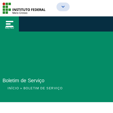
o
Ir
conteúdo
para
o
conteúdo
MENU
Boletim de Serviço
INÍCIO
»
BOLETIM DE SERVIÇO