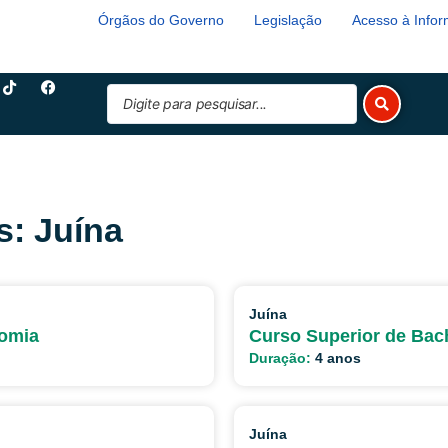
Órgãos do Governo
Legislação
Acesso à Info
T
F
Pesquisar
i
a
k
c
...
t
e
o
b
k
o
o
k
s: Juína
Juína
nomia
Curso Superior de Bac
Duração:
4 anos
Juína