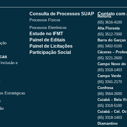
e
w
t
t
b
i
u
a
o
t
b
g
Consulta de Processos SUAP
Contato com 
o
t
e
r
Reitoria
Processos Físicos
k
e
a
(65) 3616-4100
r
m
Processos Eletrônicos
Alta Floresta
Estude no IFMT
(65) 3512-7000
Painel de Editais
Barra do Garças
ação
Painel de Licitações
(66) 3402-0100
Participação Social
Cáceres – Profes
icas
(65) 3221-2600
 Inclusão e
Campo Novo do 
(65) 3318-1403
Campo Verde
e
(65) 3341-2170
Confresa
es Estratégicas
(66) 3564-2600
Cuiabá – Bela Vi
s
(65) 3318-5100
ção
Cuiabá – Cel. Oc
(65) 3318-1403
Diamantino