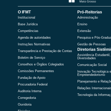
O IFMT
Pró-Reitorias
Institucional
Administração
Base Jurídica
Ensino
Competências
Extensão
Agenda de autoridades
Pesquisa e Pós-Gradu
Instruções Normativas
Gestão de Pessoas
Diretorias Sistêm
Transparência e Prestação de Contas
Assistência Estudantil,
Boletim de Serviço
Diversidades
Conselhos e Órgãos Colegiados
Comunicação Social
Comissões Permanentes
Inovação Tecnológica 
Empreendedorismo
Fundação de Apoio
Planejamento e Relaçõ
Procuradoria Federal
Relações Internacionai
Auditoria Interna
Tecnologia da Informa
Corregedoria
Ouvidoria