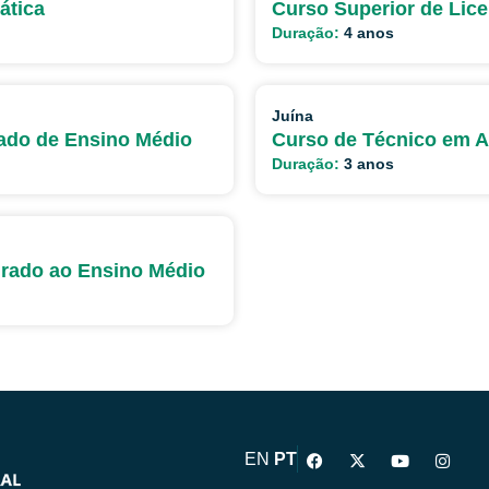
ática
Curso Superior de Lice
Duração:
4 anos
Juína
rado de Ensino Médio
Curso de Técnico em A
Duração:
3 anos
grado ao Ensino Médio
F
X
Y
I
EN
PT
a
-
o
n
c
t
u
s