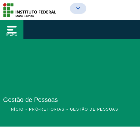
o
Ir
conteúdo
para
o
conteúdo
MENU
Gestão de Pessoas
INÍCIO
»
PRÓ-REITORIAS
»
GESTÃO DE PESSOAS