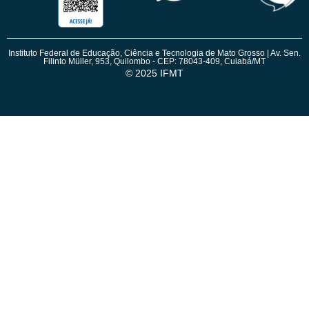
Instituto Federal de Educação, Ciência e Tecnologia de Mato Grosso | Av. Sen.
Filinto Müller, 953, Quilombo - CEP: 78043-409, Cuiabá/MT
© 2025 IFMT