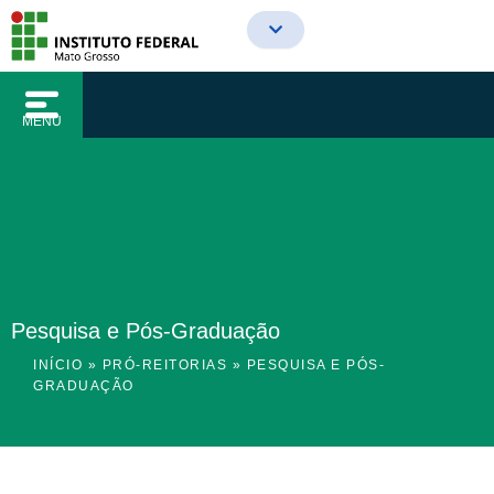
o
Ir
conteúdo
para
o
conteúdo
MENU
Pesquisa e Pós-Graduação
INÍCIO
»
PRÓ-REITORIAS
»
PESQUISA E PÓS-
GRADUAÇÃO