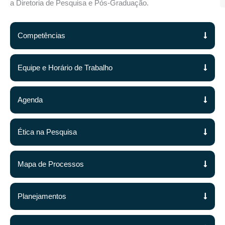
a
Diretoria de Pesquisa e Pós-Graduação.
Competências
Equipe e Horário de Trabalho
I
Agenda
J
S
V
e
Ética na Pesquisa
C
c
m
n
1
Mapa de Processos
O
B
d
A
Planejamentos
(