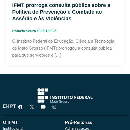
IFMT prorroga consulta pública sobre a
Política de Prevenção e Combate ao
Assédio e às Violências
Rafaela Souza
/
30/01/2026
O Instituto Federal de Educação, Ciência e Tecnologia
de Mato Grosso (IFMT) prorrogou a consulta pública
para que servidores e […]
F
X
Y
I
EN
PT
a
-
o
n
c
t
u
s
e
w
t
t
b
i
u
a
O IFMT
Pró-Reitorias
o
t
b
g
Institucional
Administração