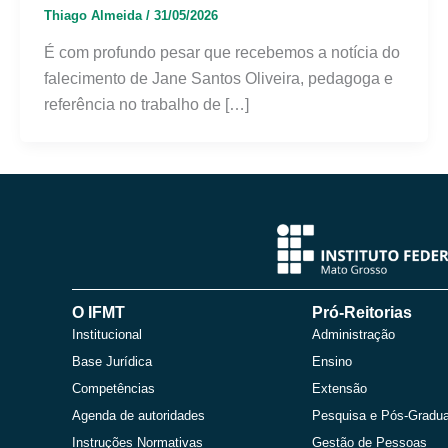
Thiago Almeida
/
31/05/2026
É com profundo pesar que recebemos a notícia do
falecimento de Jane Santos Oliveira, pedagoga e
referência no trabalho de […]
O IFMT
Pró-Reitorias
Institucional
Administração
Base Jurídica
Ensino
Competências
Extensão
Agenda de autoridades
Pesquisa e Pós-Gradu
Instruções Normativas
Gestão de Pessoas