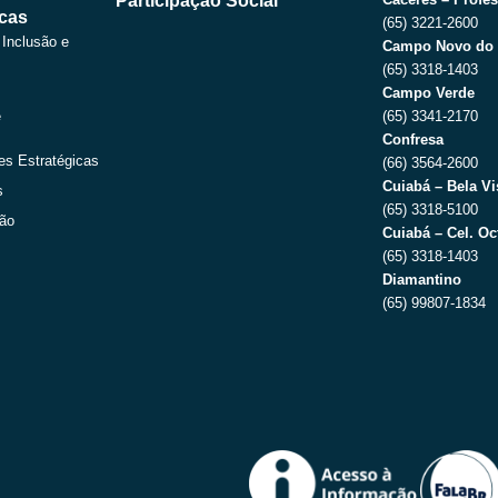
Participação Social
icas
(65) 3221-2600
 Inclusão e
Campo Novo do 
(65) 3318-1403
Campo Verde
e
(65) 3341-2170
Confresa
es Estratégicas
(66) 3564-2600
Cuiabá – Bela Vi
s
(65) 3318-5100
ção
Cuiabá – Cel. Oc
(65) 3318-1403
Diamantino
(65) 99807-1834