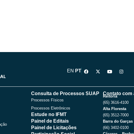
F
X
Y
I
EN
PT
a
-
o
n
c
t
u
s
e
w
t
t
b
i
u
a
o
t
b
g
Consulta de Processos SUAP
Contato com 
o
t
e
r
Reitoria
Processos Físicos
k
e
a
(65) 3616-4100
r
m
Processos Eletrônicos
Alta Floresta
Estude no IFMT
(65) 3512-7000
Painel de Editais
Barra do Garças
ação
Painel de Licitações
(66) 3402-0100
Cáceres – Profes