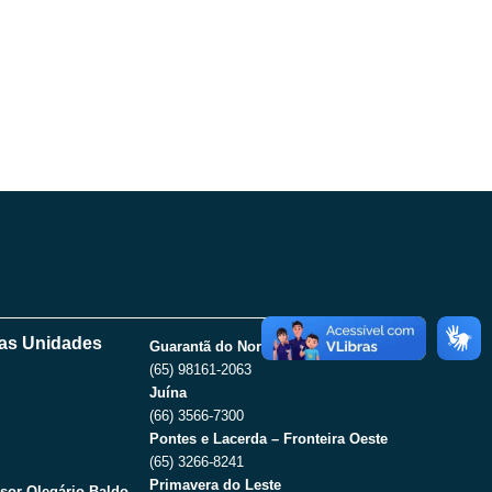
as Unidades
Guarantã do Norte
(65) 98161-2063
Juína
(66) 3566-7300
Pontes e Lacerda – Fronteira Oeste
(65) 3266-8241
Primavera do Leste
sor Olegário Baldo