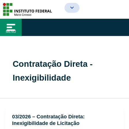
o
Ir
conteúdo
para
o
conteúdo
MENU
Contratação Direta -
Inexigibilidade
03/2026 – Contratação Direta:
Inexigibilidade de Licitação