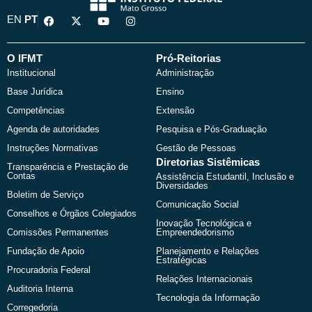
F
X
Y
I
EN
PT
a
-
o
n
c
t
u
s
e
w
t
t
b
i
u
a
O IFMT
Pró-Reitorias
o
t
b
g
Institucional
Administração
o
t
e
r
k
e
a
Base Jurídica
Ensino
r
m
Competências
Extensão
Agenda de autoridades
Pesquisa e Pós-Graduação
Instruções Normativas
Gestão de Pessoas
Diretorias Sistêmicas
Transparência e Prestação de
Contas
Assistência Estudantil, Inclusão e
Diversidades
Boletim de Serviço
Comunicação Social
Conselhos e Órgãos Colegiados
Inovação Tecnológica e
Comissões Permanentes
Empreendedorismo
Fundação de Apoio
Planejamento e Relações
Estratégicas
Procuradoria Federal
Relações Internacionais
Auditoria Interna
Tecnologia da Informação
Corregedoria