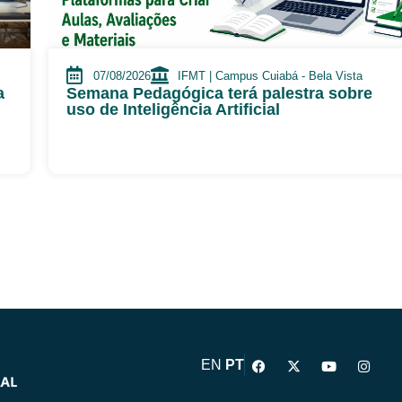
07/08/2026
IFMT | Campus Cuiabá - Bela Vista
a
Semana Pedagógica terá palestra sobre
uso de Inteligência Artificial
F
X
Y
I
EN
PT
a
-
o
n
c
t
u
s
e
w
t
t