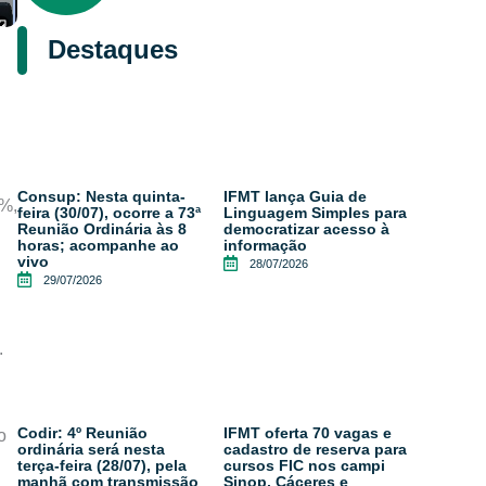
Destaques
Consup: Nesta quinta-
IFMT lança Guia de
9%,
feira (30/07), ocorre a 73ª
Linguagem Simples para
Reunião Ordinária às 8
democratizar acesso à
horas; acompanhe ao
informação
vivo
28/07/2026
29/07/2026
.
Codir: 4º Reunião
IFMT oferta 70 vagas e
o
ordinária será nesta
cadastro de reserva para
terça-feira (28/07), pela
cursos FIC nos campi
manhã com transmissão
Sinop, Cáceres e