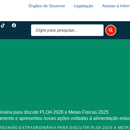
Órgãos do Governo
Legislação
Acesso à Info
T
F
Pesquisar
i
a
k
c
...
t
e
o
b
k
o
o
k
inária para discutir PLOA 2026 e Metas Físicas 2025
çamento e apresentou novas ações voltadas à alimentação estud
REUNIÃO EXTRAORDINÁRIA PARA DISCUTIR PLOA 2026 E METAS