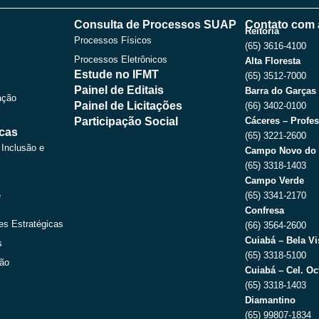
b
i
u
a
o
t
b
g
Consulta de Processos SUAP
Contato com 
o
t
e
r
Reitoria
Processos Físicos
k
e
a
(65) 3616-4100
r
m
Processos Eletrônicos
Alta Floresta
Estude no IFMT
(65) 3512-7000
Painel de Editais
Barra do Garças
ação
Painel de Licitações
(66) 3402-0100
Participação Social
Cáceres – Profes
icas
(65) 3221-2600
 Inclusão e
Campo Novo do 
(65) 3318-1403
Campo Verde
e
(65) 3341-2170
Confresa
es Estratégicas
(66) 3564-2600
Cuiabá – Bela Vi
s
(65) 3318-5100
ção
Cuiabá – Cel. Oc
(65) 3318-1403
Diamantino
(65) 99807-1834