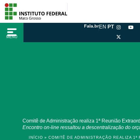
Ir
conteúdo
para
o
I
X
Y
Fala.br
EN
PT
conteúdo
n
-
o
s
t
u
MENU
t
w
t
a
i
u
g
t
b
r
t
e
a
e
m
r
Comitê de Administração realiza 1ª Reunião Extraord
Encontro on-line ressaltou a descentralização do or
INÍCIO
»
COMITÊ DE ADMINISTRAÇÃO REALIZA 1ª 