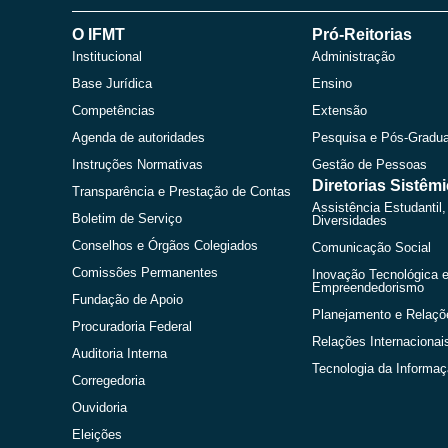
O IFMT
Pró-Reitorias
Institucional
Administração
Base Jurídica
Ensino
Competências
Extensão
Agenda de autoridades
Pesquisa e Pós-Gradu
Instruções Normativas
Gestão de Pessoas
Diretorias Sistêm
Transparência e Prestação de Contas
Assistência Estudantil,
Boletim de Serviço
Diversidades
Conselhos e Órgãos Colegiados
Comunicação Social
Comissões Permanentes
Inovação Tecnológica 
Empreendedorismo
Fundação de Apoio
Planejamento e Relaçõ
Procuradoria Federal
Relações Internacionai
Auditoria Interna
Tecnologia da Informa
Corregedoria
Ouvidoria
Eleições