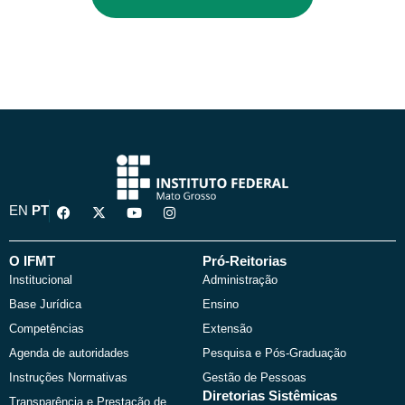
F
X
Y
I
EN
PT
a
-
o
n
c
t
u
s
e
w
t
t
b
i
u
a
O IFMT
Pró-Reitorias
o
t
b
g
Institucional
Administração
o
t
e
r
k
e
a
Base Jurídica
Ensino
r
m
Competências
Extensão
Agenda de autoridades
Pesquisa e Pós-Graduação
Instruções Normativas
Gestão de Pessoas
Diretorias Sistêmicas
Transparência e Prestação de