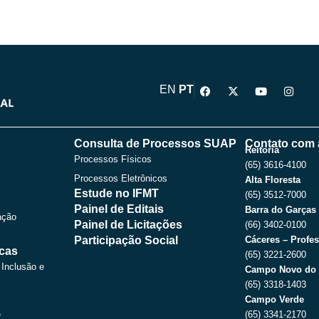
F
X
Y
I
EN
PT
a
-
o
n
c
t
u
s
e
w
t
t
b
i
u
a
o
t
b
g
Consulta de Processos SUAP
Contato com 
o
t
e
r
Reitoria
Processos Físicos
k
e
a
(65) 3616-4100
r
m
Processos Eletrônicos
Alta Floresta
Estude no IFMT
(65) 3512-7000
Painel de Editais
Barra do Garças
ação
Painel de Licitações
(66) 3402-0100
Participação Social
Cáceres – Profes
icas
(65) 3221-2600
 Inclusão e
Campo Novo do 
(65) 3318-1403
Campo Verde
e
(65) 3341-2170