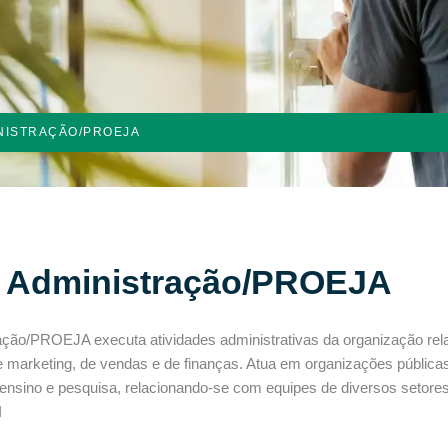
NISTRAÇÃO/PROEJA
m Administração/PROEJA
ração/PROEJA executa atividades administrativas da organização re
 de marketing, de vendas e de finanças. Atua em organizações públic
de ensino e pesquisa, relacionando-se com equipes de diversos setor
I