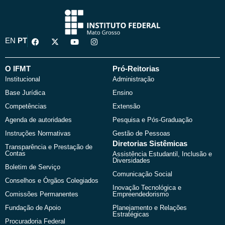
F
X
Y
I
EN
PT
a
-
o
n
c
t
u
s
e
w
t
t
b
i
u
a
O IFMT
Pró-Reitorias
o
t
b
g
Institucional
Administração
o
t
e
r
k
e
a
Base Jurídica
Ensino
r
m
Competências
Extensão
Agenda de autoridades
Pesquisa e Pós-Graduação
Instruções Normativas
Gestão de Pessoas
Diretorias Sistêmicas
Transparência e Prestação de
Contas
Assistência Estudantil, Inclusão e
Diversidades
Boletim de Serviço
Comunicação Social
Conselhos e Órgãos Colegiados
Inovação Tecnológica e
Comissões Permanentes
Empreendedorismo
Fundação de Apoio
Planejamento e Relações
Estratégicas
Procuradoria Federal