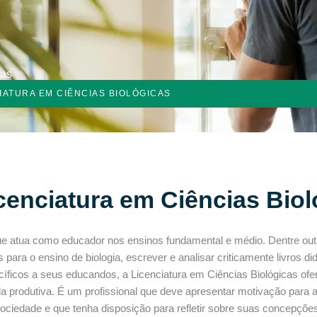
cas
IATURA EM CIÊNCIAS BIOLÓGICAS
cenciatura em Ciências Biol
ue atua como educador nos ensinos fundamental e médio. Dentre outr
os para o ensino de biologia, escrever e analisar criticamente livros d
cíficos a seus educandos, a Licenciatura em Ciências Biológicas ofer
 vida produtiva. É um profissional que deve apresentar motivação par
ociedade e que tenha disposição para refletir sobre suas concepçõe