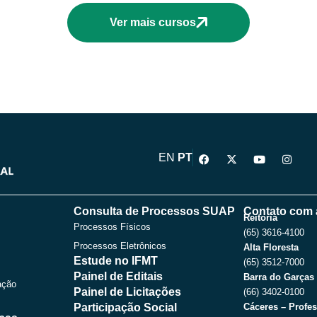
Ver mais cursos
F
X
Y
I
EN
PT
a
-
o
n
c
t
u
s
e
w
t
t
b
i
u
a
o
t
b
g
Consulta de Processos SUAP
Contato com 
o
t
e
r
Reitoria
Processos Físicos
k
e
a
(65) 3616-4100
r
m
Processos Eletrônicos
Alta Floresta
Estude no IFMT
(65) 3512-7000
Painel de Editais
Barra do Garças
ação
Painel de Licitações
(66) 3402-0100
Participação Social
Cáceres – Profes