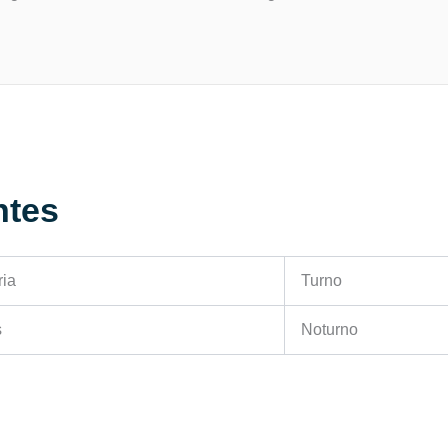
ntes
ria
Turno
s
Noturno