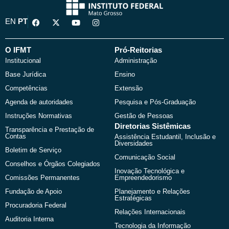
F
X
Y
I
EN
PT
a
-
o
n
c
t
u
s
e
w
t
t
b
i
u
a
O IFMT
Pró-Reitorias
o
t
b
g
Institucional
Administração
o
t
e
r
k
e
a
Base Jurídica
Ensino
r
m
Competências
Extensão
Agenda de autoridades
Pesquisa e Pós-Graduação
Instruções Normativas
Gestão de Pessoas
Diretorias Sistêmicas
Transparência e Prestação de
Contas
Assistência Estudantil, Inclusão e
Diversidades
Boletim de Serviço
Comunicação Social
Conselhos e Órgãos Colegiados
Inovação Tecnológica e
Comissões Permanentes
Empreendedorismo
Fundação de Apoio
Planejamento e Relações
Estratégicas
Procuradoria Federal
Relações Internacionais
Auditoria Interna
Tecnologia da Informação