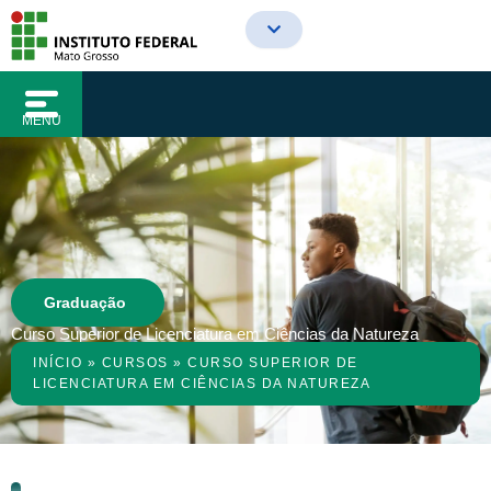
o
Ir
conteúdo
para
o
conteúdo
MENU
Graduação
Curso Superior de Licenciatura em Ciências da Natureza
INÍCIO
»
CURSOS
»
CURSO SUPERIOR DE
LICENCIATURA EM CIÊNCIAS DA NATUREZA