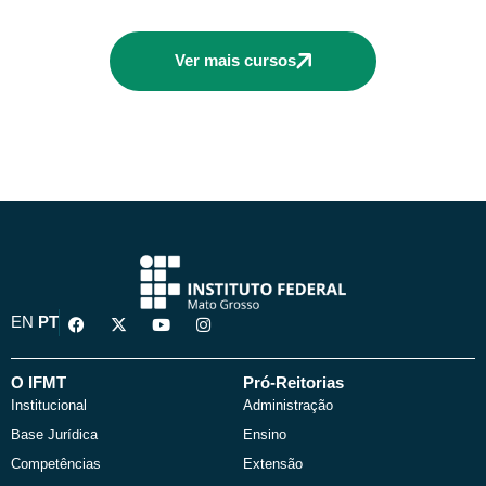
Ver mais cursos
F
X
Y
I
EN
PT
a
-
o
n
c
t
u
s
e
w
t
t
b
i
u
a
O IFMT
Pró-Reitorias
o
t
b
g
Institucional
Administração
o
t
e
r
k
e
a
Base Jurídica
Ensino
r
m
Competências
Extensão