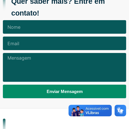
Quer saber mais? Entre em
contato!
Nome
Email
Mensagem
Enviar Mensagem