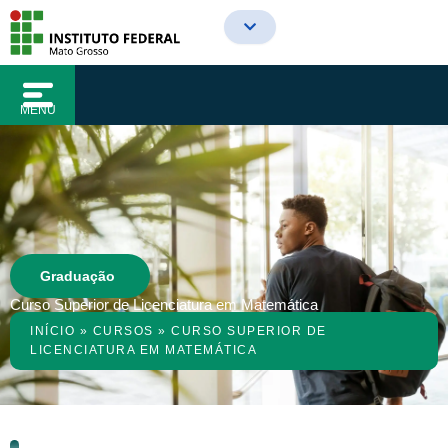
o
Ir
conteúdo
para
o
conteúdo
MENU
Graduação
Curso Superior de Licenciatura em Matemática
INÍCIO
»
CURSOS
»
CURSO SUPERIOR DE
LICENCIATURA EM MATEMÁTICA