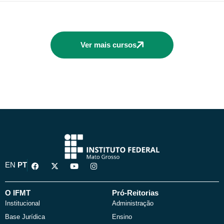
Ver mais cursos
F
X
Y
I
EN
PT
a
-
o
n
c
t
u
s
e
w
t
t
b
i
u
a
O IFMT
Pró-Reitorias
o
t
b
g
Institucional
Administração
o
t
e
r
k
e
a
Base Jurídica
Ensino
r
m