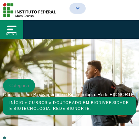
o
Ir
conteúdo
para
o
conteúdo
MENU
Categoria
Doutorado em Biodiversidade e Biotecnologia. Rede BIONORTE.
INÍCIO
»
CURSOS
»
DOUTORADO EM BIODIVERSIDADE
E BIOTECNOLOGIA. REDE BIONORTE.