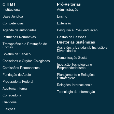
e
w
t
t
b
i
u
a
O IFMT
Pró-Reitorias
o
t
b
g
Institucional
Administração
o
t
e
r
k
e
a
Base Jurídica
Ensino
r
m
Competências
Extensão
Agenda de autoridades
Pesquisa e Pós-Graduação
Instruções Normativas
Gestão de Pessoas
Diretorias Sistêmicas
Transparência e Prestação de
Contas
Assistência Estudantil, Inclusão e
Diversidades
Boletim de Serviço
Comunicação Social
Conselhos e Órgãos Colegiados
Inovação Tecnológica e
Comissões Permanentes
Empreendedorismo
Fundação de Apoio
Planejamento e Relações
Estratégicas
Procuradoria Federal
Relações Internacionais
Auditoria Interna
Tecnologia da Informação
Corregedoria
Ouvidoria
Eleições