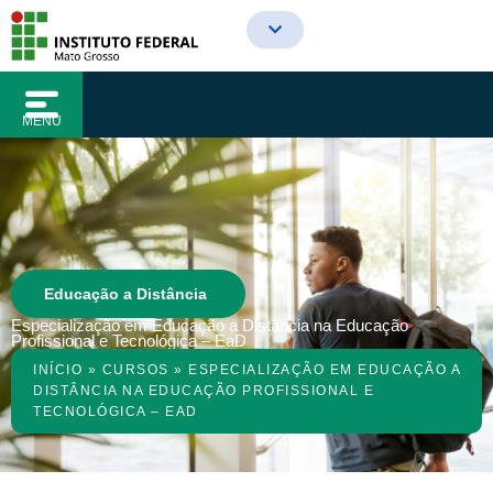
o
Ir
conteúdo
para
o
conteúdo
MENU
Educação a Distância
Especialização em Educação a Distância na Educação
Profissional e Tecnológica – EaD
INÍCIO
»
CURSOS
»
ESPECIALIZAÇÃO EM EDUCAÇÃO A
DISTÂNCIA NA EDUCAÇÃO PROFISSIONAL E
TECNOLÓGICA – EAD