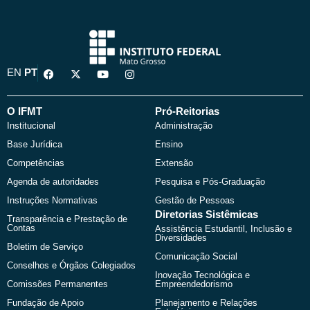
F
X
Y
I
EN
PT
a
-
o
n
c
t
u
s
e
w
t
t
b
i
u
a
O IFMT
Pró-Reitorias
o
t
b
g
Institucional
Administração
o
t
e
r
k
e
a
Base Jurídica
Ensino
r
m
Competências
Extensão
Agenda de autoridades
Pesquisa e Pós-Graduação
Instruções Normativas
Gestão de Pessoas
Diretorias Sistêmicas
Transparência e Prestação de
Contas
Assistência Estudantil, Inclusão e
Diversidades
Boletim de Serviço
Comunicação Social
Conselhos e Órgãos Colegiados
Inovação Tecnológica e
Comissões Permanentes
Empreendedorismo
Fundação de Apoio
Planejamento e Relações