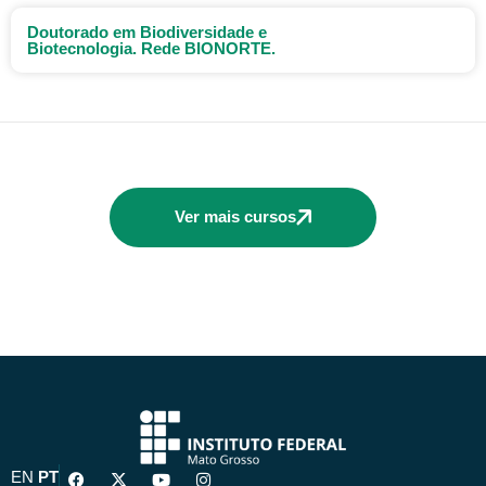
Doutorado em Biodiversidade e
Biotecnologia. Rede BIONORTE.
Ver mais cursos
F
X
Y
I
EN
PT