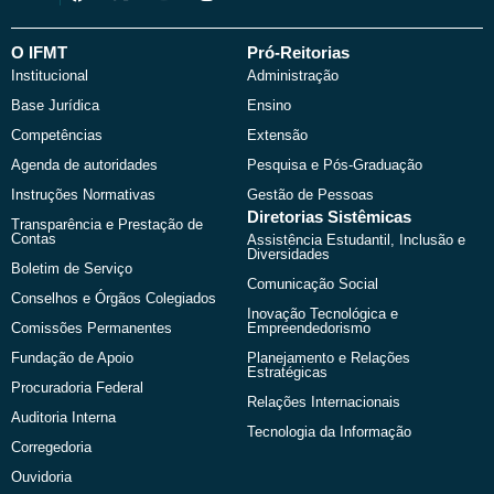
a
-
o
n
c
t
u
s
e
w
t
t
b
i
u
a
O IFMT
Pró-Reitorias
o
t
b
g
Institucional
Administração
o
t
e
r
k
e
a
Base Jurídica
Ensino
r
m
Competências
Extensão
Agenda de autoridades
Pesquisa e Pós-Graduação
Instruções Normativas
Gestão de Pessoas
Diretorias Sistêmicas
Transparência e Prestação de
Contas
Assistência Estudantil, Inclusão e
Diversidades
Boletim de Serviço
Comunicação Social
Conselhos e Órgãos Colegiados
Inovação Tecnológica e
Comissões Permanentes
Empreendedorismo
Fundação de Apoio
Planejamento e Relações
Estratégicas
Procuradoria Federal
Relações Internacionais
Auditoria Interna
Tecnologia da Informação
Corregedoria
Ouvidoria