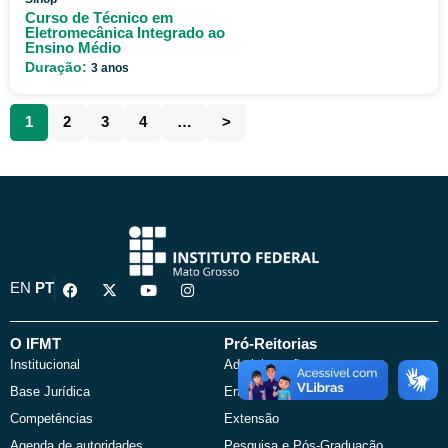
Curso de Técnico em
Eletromecânica Integrado ao
Ensino Médio
Duração:
3 anos
1
2
3
4
…
>
F
X
Y
I
EN
PT
a
-
o
n
c
t
u
s
e
w
t
t
b
i
u
a
O IFMT
Pró-Reitorias
o
t
b
g
Institucional
Administração
o
t
e
r
k
e
a
Base Jurídica
Ensino
r
m
Competências
Extensão
Agenda de autoridades
Pesquisa e Pós-Graduação