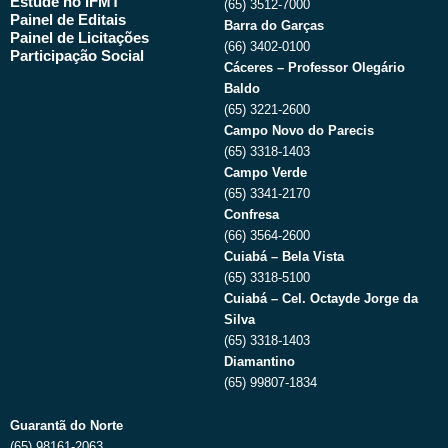
Estude no IFMT
(65) 3512-7000
Painel de Editais
Barra do Garças
Painel de Licitações
(66) 3402-0100
Participação Social
Cáceres – Professor Olegário
Baldo
(65) 3221-2600
Campo Novo do Parecis
(65) 3318-1403
Campo Verde
(65) 3341-2170
Confresa
(66) 3564-2600
Cuiabá – Bela Vista
(65) 3318-5100
Cuiabá – Cel. Octayde Jorge da
Silva
(65) 3318-1403
Diamantino
(65) 99807-1834
Guarantã do Norte
(65) 98161-2063