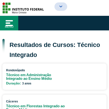
o
Ir
conteúdo
para
o
conteúdo
MENU
Resultados de Cursos: Técnico
Integrado
Rondonópolis
Técnico em Administração
Integrado ao Ensino Médio
Duração:
3 anos
Cáceres
Técnico em Florestas Integrado ao