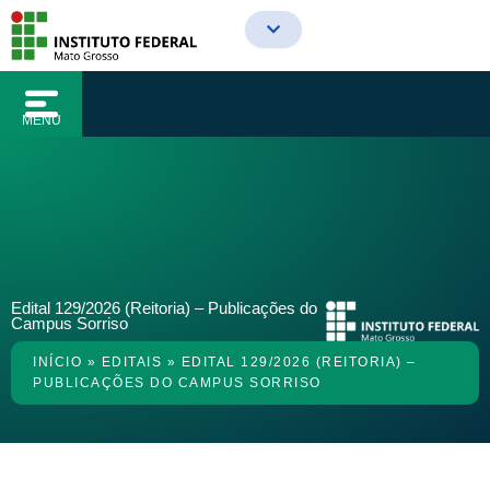
o
Ir
conteúdo
para
o
conteúdo
MENU
Edital 129/2026 (Reitoria) – Publicações do
Campus Sorriso
INÍCIO
»
EDITAIS
»
EDITAL 129/2026 (REITORIA) –
PUBLICAÇÕES DO CAMPUS SORRISO