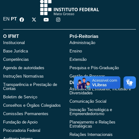
F
X
Y
I
EN
PT
a
-
o
n
c
t
u
s
e
w
t
t
b
i
u
a
O IFMT
Pró-Reitorias
o
t
b
g
Institucional
Administração
o
t
e
r
k
e
a
Base Jurídica
Ensino
r
m
Competências
Extensão
Agenda de autoridades
Pesquisa e Pós-Graduação
Instruções Normativas
Gestão de Pessoas
Diretorias Sistêmicas
Transparência e Prestação de
Contas
Assistência Estudantil, Inclusão e
Diversidades
Boletim de Serviço
Comunicação Social
Conselhos e Órgãos Colegiados
Inovação Tecnológica e
Comissões Permanentes
Empreendedorismo
Fundação de Apoio
Planejamento e Relações
Estratégicas
Procuradoria Federal
Relações Internacionais
Auditoria Interna