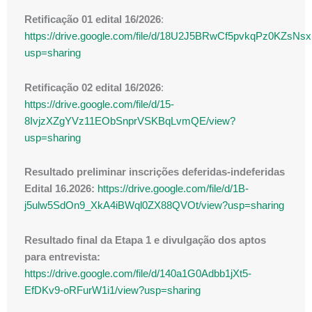
Retificação 01 edital 16/2026
:
https://drive.google.com/file/d/18U2J5BRwCf5pvkqPz0KZsNs
usp=sharing
Retificação 02 edital 16/2026
:
https://drive.google.com/file/d/15-
8IvjzXZgYVz11EObSnprVSKBqLvmQE/view?
usp=sharing
Resultado preliminar inscrições deferidas-indeferidas
Edital 16.2026:
https://drive.google.com/file/d/1B-
j5ulw5SdOn9_XkA4iBWql0ZX88QVOt/view?usp=sharing
Resultado final da Etapa 1 e divulgação dos aptos
para entrevista:
https://drive.google.com/file/d/140a1G0Adbb1jXt5-
EfDKv9-oRFurW1i1/view?usp=sharing