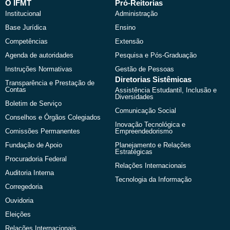
b
i
u
a
O IFMT
Pró-Reitorias
o
t
b
g
Institucional
Administração
o
t
e
r
k
e
a
Base Jurídica
Ensino
r
m
Competências
Extensão
Agenda de autoridades
Pesquisa e Pós-Graduação
Instruções Normativas
Gestão de Pessoas
Diretorias Sistêmicas
Transparência e Prestação de
Contas
Assistência Estudantil, Inclusão e
Diversidades
Boletim de Serviço
Comunicação Social
Conselhos e Órgãos Colegiados
Inovação Tecnológica e
Comissões Permanentes
Empreendedorismo
Fundação de Apoio
Planejamento e Relações
Estratégicas
Procuradoria Federal
Relações Internacionais
Auditoria Interna
Tecnologia da Informação
Corregedoria
Ouvidoria
Eleições
Relações Internacionais