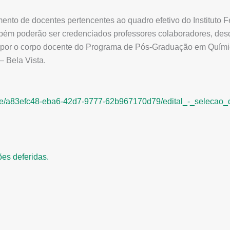
mento de docentes pertencentes ao quadro efetivo do Instituto
bém poderão ser credenciados professores colaboradores, des
ompor o corpo docente do Programa de Pós-Graduação em Quími
– Bela Vista.
/a8/3e/a83efc48-eba6-42d7-9777-62b967170d79/edital_-_selecao
ões deferidas.