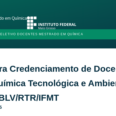
ado em Química
 SELETIVO DOCENTES MESTRADO EM QUÍMICA
ara Credenciamento de Doc
mica Tecnológica e Ambient
BLV/RTR/IFMT
5