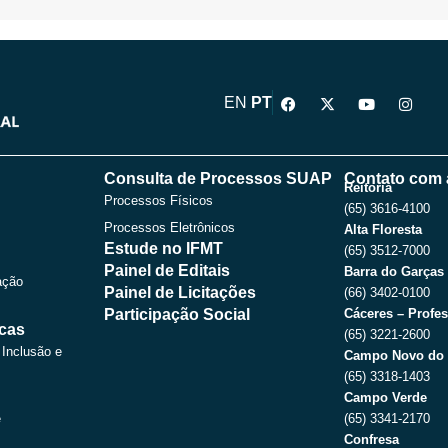
F
X
Y
I
EN
PT
a
-
o
n
c
t
u
s
e
w
t
t
b
i
u
a
o
t
b
g
Consulta de Processos SUAP
Contato com 
o
t
e
r
Reitoria
Processos Físicos
k
e
a
(65) 3616-4100
r
m
Processos Eletrônicos
Alta Floresta
Estude no IFMT
(65) 3512-7000
Painel de Editais
Barra do Garças
ação
Painel de Licitações
(66) 3402-0100
Participação Social
Cáceres – Profes
icas
(65) 3221-2600
 Inclusão e
Campo Novo do 
(65) 3318-1403
Campo Verde
e
(65) 3341-2170
Confresa