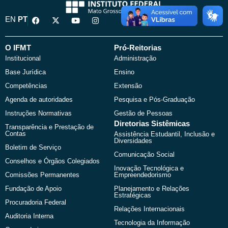
F
X
Y
I
EN
PT
a
-
o
n
c
t
u
s
e
w
t
t
b
i
u
a
O IFMT
Pró-Reitorias
o
t
b
g
Institucional
Administração
o
t
e
r
k
e
a
Base Jurídica
Ensino
r
m
Competências
Extensão
Agenda de autoridades
Pesquisa e Pós-Graduação
Instruções Normativas
Gestão de Pessoas
Diretorias Sistêmicas
Transparência e Prestação de
Contas
Assistência Estudantil, Inclusão e
Diversidades
Boletim de Serviço
Comunicação Social
Conselhos e Órgãos Colegiados
Inovação Tecnológica e
Comissões Permanentes
Empreendedorismo
Fundação de Apoio
Planejamento e Relações
Estratégicas
Procuradoria Federal
Relações Internacionais
Auditoria Interna
Tecnologia da Informação