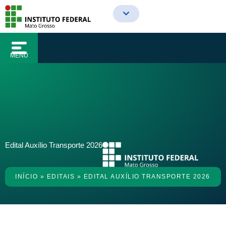
o
Ir
conteúdo
para
o
conteúdo
MENU
Edital Auxílio Transporte 2026
INÍCIO
»
EDITAIS
»
EDITAL AUXÍLIO TRANSPORTE 2026