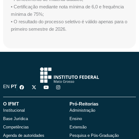
• Certificação mediante nota mínima de 6,0 e frequência
mínima de 75%;
• O resultado do processo seletivo é válido apenas para o
primeiro semestre de 2026.
F
X
Y
I
EN
PT
a
-
o
n
c
t
u
s
e
w
t
t
b
i
u
a
O IFMT
Pró-Reitorias
o
t
b
g
Institucional
Administração
o
t
e
r
k
e
a
Base Jurídica
Ensino
r
m
Competências
Extensão
Agenda de autoridades
Pesquisa e Pós-Graduação