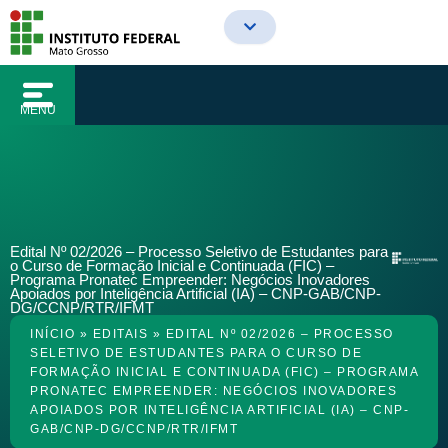
o
Ir
conteúdo
para
o
conteúdo
MENU
Edital Nº 02/2026 – Processo Seletivo de Estudantes para
o Curso de Formação Inicial e Continuada (FIC) –
Programa Pronatec Empreender: Negócios Inovadores
Apoiados por Inteligência Artificial (IA) – CNP-GAB/CNP-
DG/CCNP/RTR/IFMT
INÍCIO
»
EDITAIS
»
EDITAL Nº 02/2026 – PROCESSO
SELETIVO DE ESTUDANTES PARA O CURSO DE
FORMAÇÃO INICIAL E CONTINUADA (FIC) – PROGRAMA
PRONATEC EMPREENDER: NEGÓCIOS INOVADORES
APOIADOS POR INTELIGÊNCIA ARTIFICIAL (IA) – CNP-
GAB/CNP-DG/CCNP/RTR/IFMT