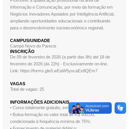
Promover a qualificação profissional na área de
Informação e Comunicação, por meio da formação em
Negócios Inovadores Apoiados por Inteligência Artificial,
ampliando oportunidades educacionais e contribuindo
para o desenvolvimento socioeconômico regional.
CAMPUS/UNIDADE
Campo Novo do Parecis
INSCRIÇÃO
De 09 de fevereiro de 2026 (a partir das 8h) até 18 de
fevereiro de 2026 (às 22h) - Exclusivamente on-line.
Link: https://forms.gle/LwEaW5yscaEs8QEm7
VAGAS
Total de vagas: 25
INFORMAÇÕES ADICIONAIS
• Curso totalmente gratuito, sem taxa de inscrição;
• Bolsa-formação no valor total de R$ 400,00,
condicionada à frequência mínima de 75%;
• Fornecimento de material didático;