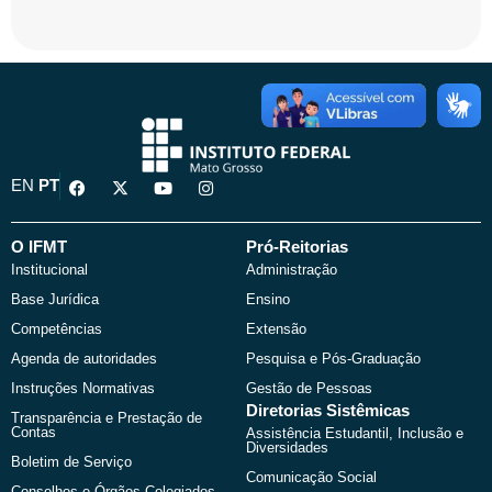
F
X
Y
I
EN
PT
a
-
o
n
c
t
u
s
e
w
t
t
b
i
u
a
O IFMT
Pró-Reitorias
o
t
b
g
Institucional
Administração
o
t
e
r
k
e
a
Base Jurídica
Ensino
r
m
Competências
Extensão
Agenda de autoridades
Pesquisa e Pós-Graduação
Instruções Normativas
Gestão de Pessoas
Diretorias Sistêmicas
Transparência e Prestação de
Contas
Assistência Estudantil, Inclusão e
Diversidades
Boletim de Serviço
Comunicação Social
Conselhos e Órgãos Colegiados