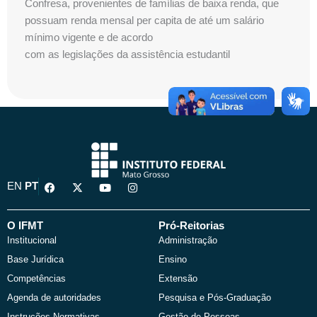
Confresa, provenientes de famílias de baixa renda, que
possuam renda mensal per capita de até um salário
mínimo vigente e de acordo
com as legislações da assistência estudantil
F
X
Y
I
EN
PT
a
-
o
n
c
t
u
s
e
w
t
t
b
i
u
a
O IFMT
Pró-Reitorias
o
t
b
g
Institucional
Administração
o
t
e
r
k
e
a
Base Jurídica
Ensino
r
m
Competências
Extensão
Agenda de autoridades
Pesquisa e Pós-Graduação
Instruções Normativas
Gestão de Pessoas