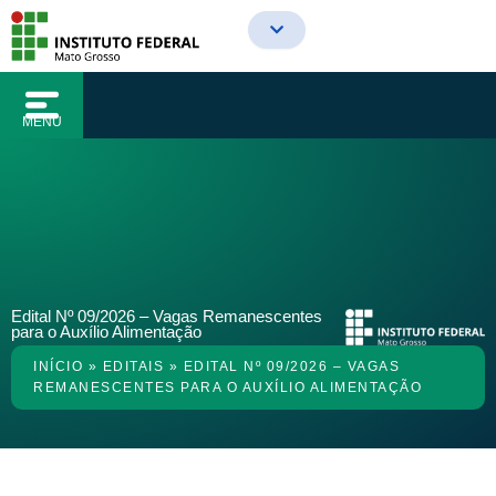
o
Ir
conteúdo
para
o
conteúdo
MENU
Edital Nº 09/2026 – Vagas Remanescentes
para o Auxílio Alimentação
INÍCIO
»
EDITAIS
»
EDITAL Nº 09/2026 – VAGAS
REMANESCENTES PARA O AUXÍLIO ALIMENTAÇÃO