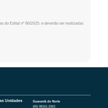
 do Edital nº 90/2025, e deverão ser realizadas
as Unidades
Guarantã do Norte
(65) 98161-2063