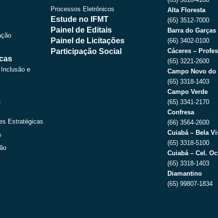
r
m
Processos Eletrônicos
Alta Floresta
Estude no IFMT
(65) 3512-7000
Painel de Editais
Barra do Garças
ação
Painel de Licitações
(66) 3402-0100
Participação Social
Cáceres – Profes
icas
(65) 3221-2600
 Inclusão e
Campo Novo do 
(65) 3318-1403
Campo Verde
e
(65) 3341-2170
Confresa
es Estratégicas
(66) 3564-2600
Cuiabá – Bela Vi
s
(65) 3318-5100
ção
Cuiabá – Cel. Oc
(65) 3318-1403
Diamantino
(65) 99807-1834