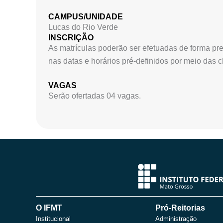
CAMPUS/UNIDADE
Lucas do Rio Verde
INSCRIÇÃO
As matrículas poderão ser efetuadas de forma pr
nas datas e horários pré-definidos por meio das 
VAGAS
Serão ofertadas 04 vagas.
O IFMT
Pró-Reitorias
Institucional
Administração