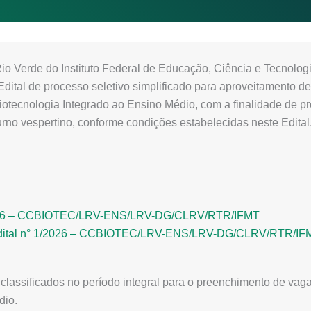
o Verde do Instituto Federal de Educação, Ciência e Tecnolog
ital de processo seletivo simplificado para aproveitamento de
iotecnologia Integrado ao Ensino Médio, com a finalidade de 
rno vespertino, conforme condições estabelecidas neste Edital
 1/2026 – CCBIOTEC/LRV-ENS/LRV-DG/CLRV/RTR/IFMT
o Edital n° 1/2026 – CCBIOTEC/LRV-ENS/LRV-DG/CLRV/RTR/IF
s classificados no período integral para o preenchimento de va
dio.