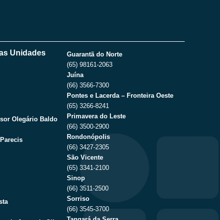
as Unidades
Guarantã do Norte
(65) 98161-2063
Juína
(66) 3566-7300
Pontes e Lacerda – Fronteira Oeste
(65) 3266-8241
Primavera do Leste
sor Olegário Baldo
(66) 3500-2900
Rondonópolis
Parecis
(66) 3427-2305
São Vicente
(65) 3341-2100
Sinop
(66) 3511-2500
Sorriso
sta
(66) 3545-3700
Tangará da Serra