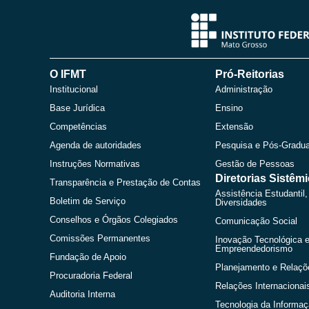
O IFMT
Pró-Reitorias
Institucional
Administração
Base Jurídica
Ensino
Competências
Extensão
Agenda de autoridades
Pesquisa e Pós-Gradu
Instruções Normativas
Gestão de Pessoas
Diretorias Sistêm
Transparência e Prestação de Contas
Assistência Estudantil,
Boletim de Serviço
Diversidades
Conselhos e Órgãos Colegiados
Comunicação Social
Comissões Permanentes
Inovação Tecnológica 
Empreendedorismo
Fundação de Apoio
Planejamento e Relaçõ
Procuradoria Federal
Relações Internacionai
Auditoria Interna
Tecnologia da Informa