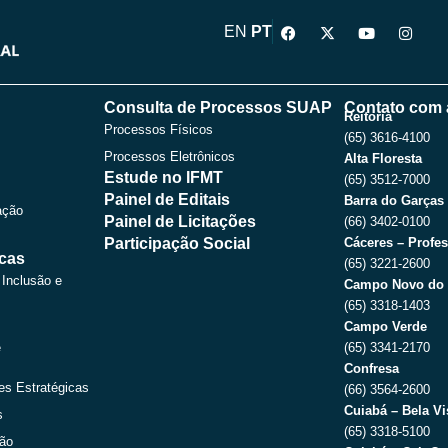
F
X
Y
I
EN
PT
a
-
o
n
c
t
u
s
e
w
t
t
b
i
u
a
o
t
b
g
Consulta de Processos SUAP
Contato com 
o
t
e
r
Reitoria
Processos Físicos
k
e
a
(65) 3616-4100
r
m
Processos Eletrônicos
Alta Floresta
Estude no IFMT
(65) 3512-7000
Painel de Editais
Barra do Garças
ação
Painel de Licitações
(66) 3402-0100
Participação Social
Cáceres – Profes
icas
(65) 3221-2600
 Inclusão e
Campo Novo do 
(65) 3318-1403
Campo Verde
e
(65) 3341-2170
Confresa
es Estratégicas
(66) 3564-2600
Cuiabá – Bela Vi
s
(65) 3318-5100
ção