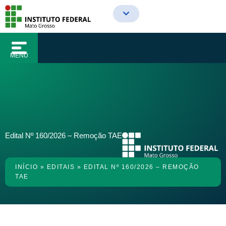
o
Ir
conteúdo
para
o
conteúdo
MENU
Edital Nº 160/2026 – Remoção TAE
INÍCIO
»
EDITAIS
»
EDITAL Nº 160/2026 – REMOÇÃO
TAE