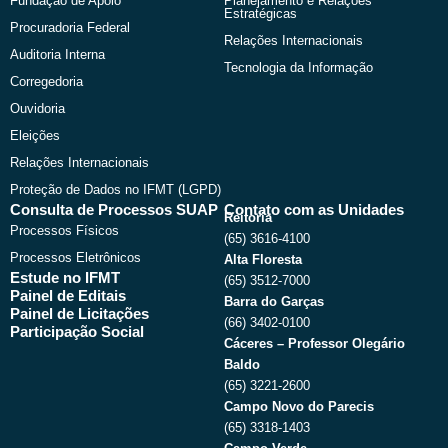
Fundação de Apoio
Planejamento e Relações
Estratégicas
Procuradoria Federal
Relações Internacionais
Auditoria Interna
Tecnologia da Informação
Corregedoria
Ouvidoria
Eleições
Relações Internacionais
Proteção de Dados no IFMT (LGPD)
Consulta de Processos SUAP
Contato com as Unidades
Reitoria
Processos Físicos
(65) 3616-4100
Processos Eletrônicos
Alta Floresta
Estude no IFMT
(65) 3512-7000
Painel de Editais
Barra do Garças
Painel de Licitações
(66) 3402-0100
Participação Social
Cáceres – Professor Olegário
Baldo
(65) 3221-2600
Campo Novo do Parecis
(65) 3318-1403