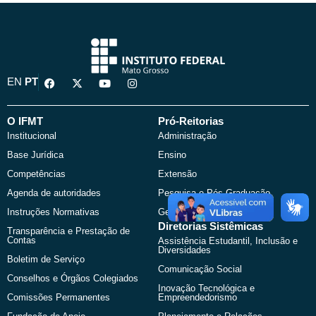
F
X
Y
I
EN
PT
a
-
o
n
c
t
u
s
e
w
t
t
b
i
u
a
O IFMT
Pró-Reitorias
o
t
b
g
Institucional
Administração
o
t
e
r
k
e
a
Base Jurídica
Ensino
r
m
Competências
Extensão
Agenda de autoridades
Pesquisa e Pós-Graduação
Instruções Normativas
Gestão de Pessoas
Diretorias Sistêmicas
Transparência e Prestação de
Contas
Assistência Estudantil, Inclusão e
Diversidades
Boletim de Serviço
Comunicação Social
Conselhos e Órgãos Colegiados
Inovação Tecnológica e
Comissões Permanentes
Empreendedorismo