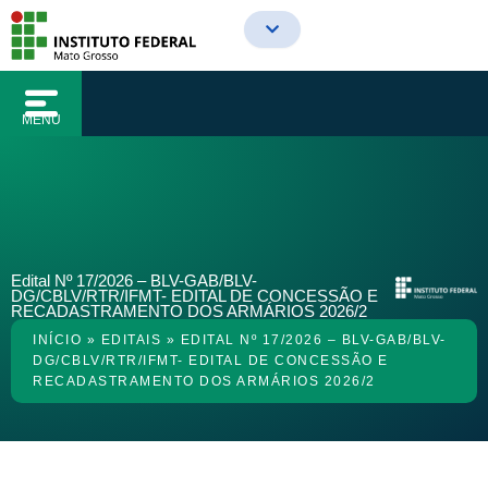
o
Ir
conteúdo
para
o
conteúdo
MENU
Edital Nº 17/2026 – BLV-GAB/BLV-
DG/CBLV/RTR/IFMT- EDITAL DE CONCESSÃO E
RECADASTRAMENTO DOS ARMÁRIOS 2026/2
INÍCIO
»
EDITAIS
»
EDITAL Nº 17/2026 – BLV-GAB/BLV-
DG/CBLV/RTR/IFMT- EDITAL DE CONCESSÃO E
RECADASTRAMENTO DOS ARMÁRIOS 2026/2