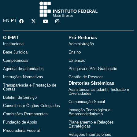
F
X
Y
I
EN
PT
a
-
o
n
c
t
u
s
e
w
t
t
b
i
u
a
O IFMT
Pró-Reitorias
o
t
b
g
Institucional
Administração
o
t
e
r
k
e
a
Base Jurídica
Ensino
r
m
Competências
Extensão
Agenda de autoridades
Pesquisa e Pós-Graduação
Instruções Normativas
Gestão de Pessoas
Diretorias Sistêmicas
Transparência e Prestação de
Contas
Assistência Estudantil, Inclusão e
Diversidades
Boletim de Serviço
Comunicação Social
Conselhos e Órgãos Colegiados
Inovação Tecnológica e
Comissões Permanentes
Empreendedorismo
Fundação de Apoio
Planejamento e Relações
Estratégicas
Procuradoria Federal
Relações Internacionais