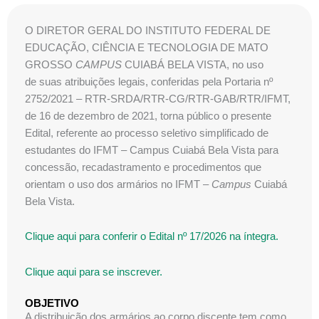
O
DIRETOR GERAL DO INSTITUTO FEDERAL DE
EDUCAÇÃO, CIÊNCIA E TECNOLOGIA DE MATO
GROSSO
CAMPUS
CUIABÁ BELA VISTA, no uso
de suas atribuições legais, conferidas pela Portaria nº
2752/2021 – RTR-SRDA/RTR-CG/RTR-GAB/RTR/IFMT,
de 16 de dezembro de 2021, torna público o presente
Edital, referente ao processo seletivo simplificado de
estudantes do IFMT – Campus Cuiabá Bela Vista para
concessão, recadastramento e procedimentos que
orientam o uso dos armários no IFMT –
Campus
Cuiabá
Bela Vista.
Clique aqui para conferir o Edital nº 17/2026 na íntegra.
Clique aqui para se inscrever.
OBJETIVO
A distribuição dos armários ao corpo discente tem como