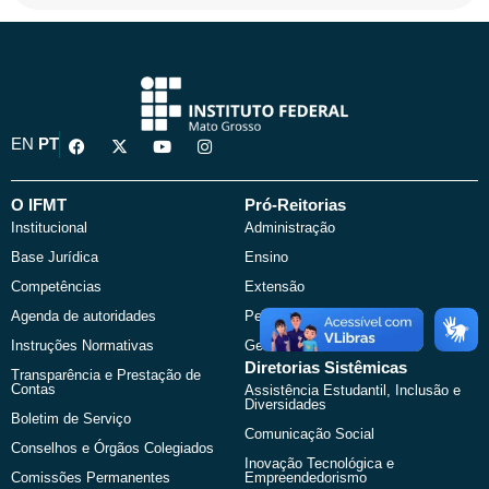
F
X
Y
I
EN
PT
a
-
o
n
c
t
u
s
e
w
t
t
b
i
u
a
O IFMT
Pró-Reitorias
o
t
b
g
Institucional
Administração
o
t
e
r
k
e
a
Base Jurídica
Ensino
r
m
Competências
Extensão
Agenda de autoridades
Pesquisa e Pós-Graduação
Instruções Normativas
Gestão de Pessoas
Diretorias Sistêmicas
Transparência e Prestação de
Contas
Assistência Estudantil, Inclusão e
Diversidades
Boletim de Serviço
Comunicação Social
Conselhos e Órgãos Colegiados
Inovação Tecnológica e
Comissões Permanentes
Empreendedorismo