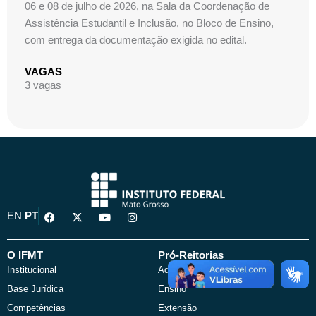
06 e 08 de julho de 2026, na Sala da Coordenação de
Assistência Estudantil e Inclusão, no Bloco de Ensino,
com entrega da documentação exigida no edital.
VAGAS
3 vagas
F
X
Y
I
EN
PT
a
-
o
n
c
t
u
s
e
w
t
t
b
i
u
a
O IFMT
Pró-Reitorias
o
t
b
g
Institucional
Administração
o
t
e
r
k
e
a
Base Jurídica
Ensino
r
m
Competências
Extensão