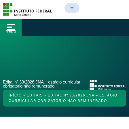
o
Ir
conteúdo
para
o
conteúdo
MENU
Edital nº 33/2026 JNA – estágio curricular
obrigatório não remunerado
INÍCIO
»
EDITAIS
»
EDITAL Nº 33/2026 JNA – ESTÁGIO
CURRICULAR OBRIGATÓRIO NÃO REMUNERADO