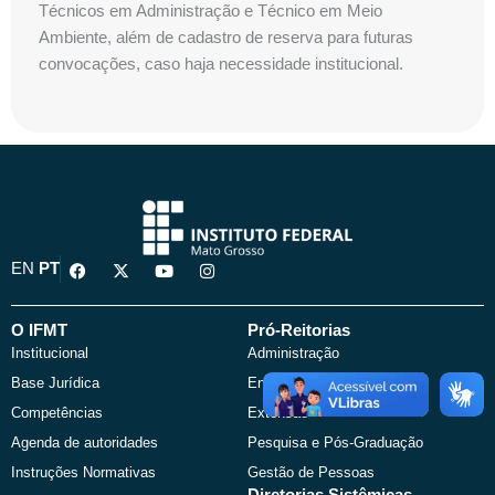
Técnicos em Administração e Técnico em Meio
Ambiente, além de cadastro de reserva para futuras
convocações, caso haja necessidade institucional.
F
X
Y
I
EN
PT
a
-
o
n
c
t
u
s
e
w
t
t
b
i
u
a
O IFMT
Pró-Reitorias
o
t
b
g
Institucional
Administração
o
t
e
r
k
e
a
Base Jurídica
Ensino
r
m
Competências
Extensão
Agenda de autoridades
Pesquisa e Pós-Graduação
Instruções Normativas
Gestão de Pessoas
Diretorias Sistêmicas