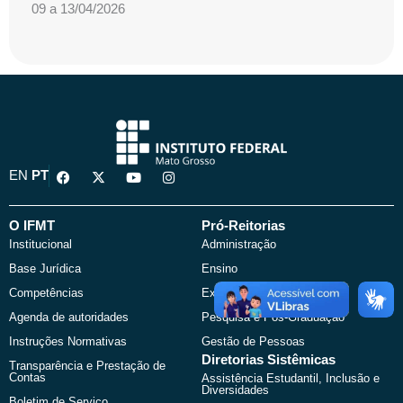
09 a 13/04/2026
F
X
Y
I
EN
PT
a
-
o
n
c
t
u
s
e
w
t
t
b
i
u
a
O IFMT
Pró-Reitorias
o
t
b
g
Institucional
Administração
o
t
e
r
k
e
a
Base Jurídica
Ensino
r
m
Competências
Extensão
Agenda de autoridades
Pesquisa e Pós-Graduação
Instruções Normativas
Gestão de Pessoas
Diretorias Sistêmicas
Transparência e Prestação de
Contas
Assistência Estudantil, Inclusão e
Diversidades
Boletim de Serviço