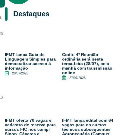
Destaques
a,
es
IFMT lança Guia de
Codir: 4º Reunião
Linguagem Simples para
ordinária será nesta
democratizar acesso à
terça-feira (28/07), pela
informação
manhã com transmissão
online
28/07/2026
27/07/2026
as
IFMT oferta 70 vagas e
IFMT lança edital com 64
cadastro de reserva para
vagas para os cursos
cursos FIC nos campi
técnicos subsequentes
Sinop, Cáceres e
Agropecuária (Campus