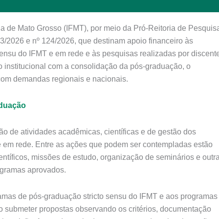
ia de Mato Grosso (IFMT), por meio da Pró-Reitoria de Pesquis
3/2026 e nº 124/2026, que destinam apoio financeiro às
sensu do IFMT e em rede e às pesquisas realizadas por discent
o institucional com a consolidação da pós-graduação, o
o com demandas regionais e nacionais.
aduação
ão de atividades acadêmicas, científicas e de gestão dos
e em rede. Entre as ações que podem ser contempladas estão
entíficos, missões de estudo, organização de seminários e outr
rogramas aprovados.
mas de pós-graduação stricto sensu do IFMT e aos programas
rão submeter propostas observando os critérios, documentação