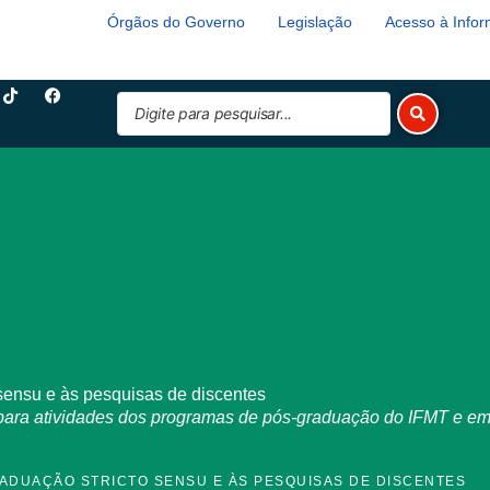
Órgãos do Governo
Legislação
Acesso à Info
T
F
Pesquisar
i
a
k
c
...
t
e
o
b
k
o
o
k
 sensu e às pesquisas de discentes
ra atividades dos programas de pós-graduação do IFMT e em 
GRADUAÇÃO STRICTO SENSU E ÀS PESQUISAS DE DISCENTES