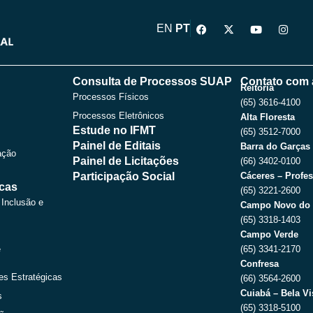
F
X
Y
I
EN
PT
a
-
o
n
c
t
u
s
e
w
t
t
b
i
u
a
o
t
b
g
Consulta de Processos SUAP
Contato com 
o
t
e
r
Reitoria
Processos Físicos
k
e
a
(65) 3616-4100
r
m
Processos Eletrônicos
Alta Floresta
Estude no IFMT
(65) 3512-7000
Painel de Editais
Barra do Garças
ação
Painel de Licitações
(66) 3402-0100
Participação Social
Cáceres – Profes
icas
(65) 3221-2600
 Inclusão e
Campo Novo do 
(65) 3318-1403
Campo Verde
e
(65) 3341-2170
Confresa
es Estratégicas
(66) 3564-2600
Cuiabá – Bela Vi
s
(65) 3318-5100