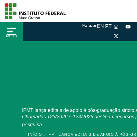
Ir
conteúdo
para
o
I
X
Y
Fala.br
EN
PT
conteúdo
n
-
o
s
t
u
MENU
t
w
t
a
i
u
g
t
b
r
t
e
a
e
m
r
IFMT lança editais de apoio à pós-graduação stricto
Chamadas 123/2026 e 124/2026 destinam recursos pa
pesquisa
INÍCIO
»
IFMT LANÇA EDITAIS DE APOIO À PÓS-