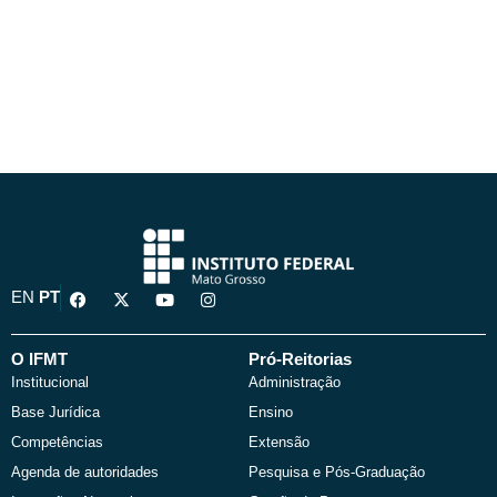
F
X
Y
I
EN
PT
a
-
o
n
c
t
u
s
e
w
t
t
b
i
u
a
O IFMT
Pró-Reitorias
o
t
b
g
Institucional
Administração
o
t
e
r
k
e
a
Base Jurídica
Ensino
r
m
Competências
Extensão
Agenda de autoridades
Pesquisa e Pós-Graduação