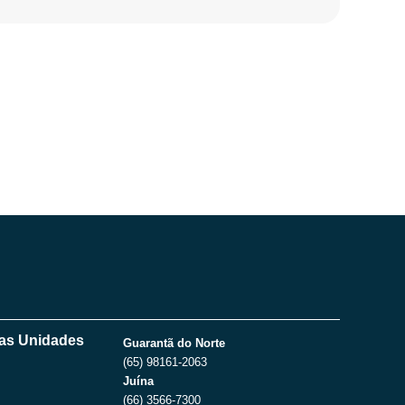
as Unidades
Guarantã do Norte
(65) 98161-2063
Juína
(66) 3566-7300