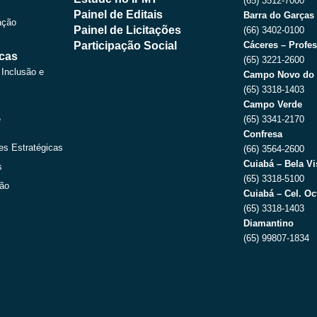
(65) 3512-7000
Painel de Editais
Barra do Garças
ação
Painel de Licitações
(66) 3402-0100
Participação Social
Cáceres – Profes
icas
(65) 3221-2600
 Inclusão e
Campo Novo do 
(65) 3318-1403
Campo Verde
e
(65) 3341-2170
Confresa
es Estratégicas
(66) 3564-2600
Cuiabá – Bela Vi
s
(65) 3318-5100
ção
Cuiabá – Cel. Oc
(65) 3318-1403
Diamantino
(65) 99807-1834