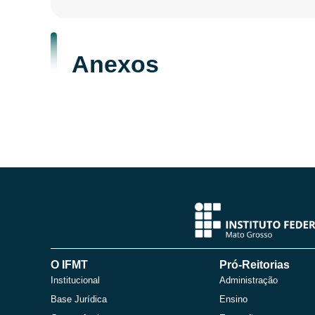
Anexos
O IFMT
Pró-Reitorias
Institucional
Administração
Base Jurídica
Ensino