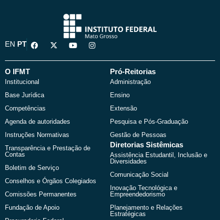
F
X
Y
I
EN
PT
a
-
o
n
c
t
u
s
e
w
t
t
b
i
u
a
O IFMT
Pró-Reitorias
o
t
b
g
Institucional
Administração
o
t
e
r
k
e
a
Base Jurídica
Ensino
r
m
Competências
Extensão
Agenda de autoridades
Pesquisa e Pós-Graduação
Instruções Normativas
Gestão de Pessoas
Diretorias Sistêmicas
Transparência e Prestação de
Contas
Assistência Estudantil, Inclusão e
Diversidades
Boletim de Serviço
Comunicação Social
Conselhos e Órgãos Colegiados
Inovação Tecnológica e
Comissões Permanentes
Empreendedorismo
Fundação de Apoio
Planejamento e Relações
Estratégicas