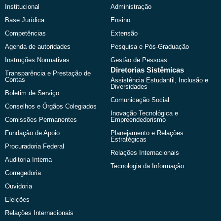
o
t
b
g
Institucional
Administração
o
t
e
r
k
e
a
Base Jurídica
Ensino
r
m
Competências
Extensão
Agenda de autoridades
Pesquisa e Pós-Graduação
Instruções Normativas
Gestão de Pessoas
Diretorias Sistêmicas
Transparência e Prestação de
Contas
Assistência Estudantil, Inclusão e
Diversidades
Boletim de Serviço
Comunicação Social
Conselhos e Órgãos Colegiados
Inovação Tecnológica e
Comissões Permanentes
Empreendedorismo
Fundação de Apoio
Planejamento e Relações
Estratégicas
Procuradoria Federal
Relações Internacionais
Auditoria Interna
Tecnologia da Informação
Corregedoria
Ouvidoria
Eleições
Relações Internacionais