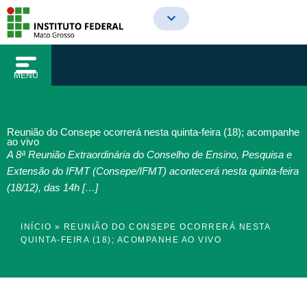
o
Ir
conteúdo
para
o
conteúdo
MENU
Reunião do Consepe ocorrerá nesta quinta-feira (18); acompanhe
ao vivo
A 8ª Reunião Extraordinária do Conselho de Ensino, Pesquisa e
Extensão do IFMT (Consepe/IFMT) acontecerá nesta quinta-feira
(18/12), das 14h […]
INÍCIO
»
REUNIÃO DO CONSEPE OCORRERÁ NESTA
QUINTA-FEIRA (18); ACOMPANHE AO VIVO