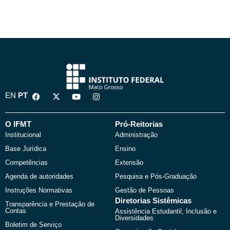
F
X
Y
I
EN
PT
a
-
o
n
c
t
u
s
e
w
t
t
b
i
u
a
O IFMT
Pró-Reitorias
o
t
b
g
Institucional
Administração
o
t
e
r
k
e
a
Base Jurídica
Ensino
r
m
Competências
Extensão
Agenda de autoridades
Pesquisa e Pós-Graduação
Instruções Normativas
Gestão de Pessoas
Diretorias Sistêmicas
Transparência e Prestação de
Contas
Assistência Estudantil, Inclusão e
Diversidades
Boletim de Serviço